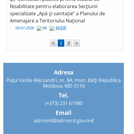
fezabilitate pentru elaborarea Secțiunii
specializate „Apă și sanitație” a Planului de
Amenajare a Teritoriului Național
MIDR
09.07.2026
88
<
1
2
>
Adresa
Piața Vasile Alecsandri, nr. 8A, mun. Bălți Republica
Moldova, MD-3110
Tel.
(+373) 231 61980
Email
adrnord@adrnord.gov.md