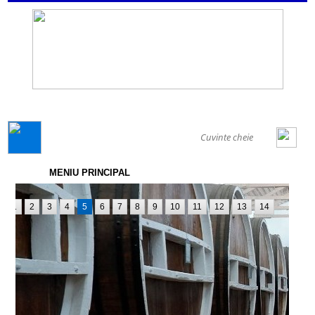
GENERAL
MENIU PRINCIPAL
1
2
3
4
5
6
7
8
9
10
11
12
13
14