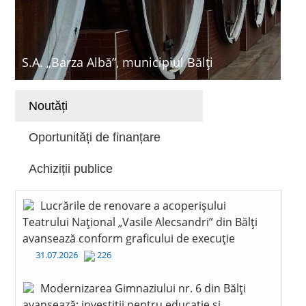
S.A. „Barza Albă”, municipiul Bălți
Noutăți
Oportunități de finanțare
Achiziții publice
Lucrările de renovare a acoperișului
Teatrului Național „Vasile Alecsandri” din Bălți
avansează conform graficului de execuție
31.07.2026
226
Modernizarea Gimnaziului nr. 6 din Bălți
avansează: investiții pentru educație și