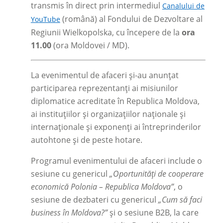
transmis în direct prin intermediul
Canalului de
(română) al Fondului de Dezvoltare al
YouTube
Regiunii Wielkopolska, cu începere de la
ora
11.00
(ora Moldovei / MD).
La evenimentul de afaceri și-au anunțat
participarea reprezentanți ai misiunilor
diplomatice acreditate în Republica Moldova,
ai instituțiilor și organizațiilor naționale și
internaționale și exponenți ai întreprinderilor
autohtone și de peste hotare.
Programul evenimentului de afaceri include o
sesiune cu genericul
„Oportunități de cooperare
economică Polonia
–
Republica Moldova”
, o
sesiune de dezbateri cu genericul
„Cum să faci
business în Moldova?”
și o sesiune B2B, la care