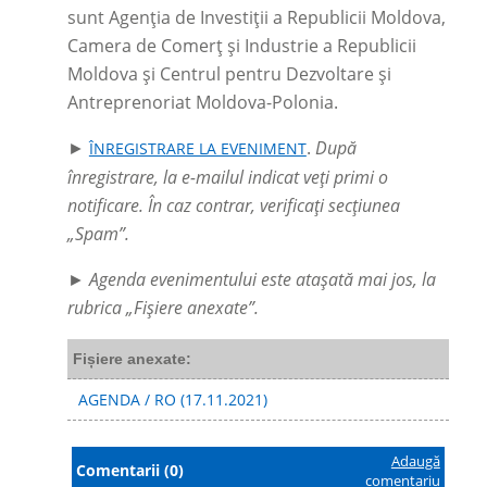
sunt Agenția de Investiții a Republicii Moldova,
Camera de Comerț și Industrie a Republicii
Moldova și Centrul pentru Dezvoltare și
Antreprenoriat Moldova-Polonia.
►
.
După
ÎNREGISTRARE LA EVENIMENT
înregistrare, la e-mailul indicat veți primi o
notificare. În caz contrar, verificați secțiunea
„Spam”.
► Agenda evenimentului este atașată mai jos, la
rubrica „Fișiere anexate”.
Fișiere anexate:
AGENDA / RO (17.11.2021)
Adaugă
Comentarii (0)
comentariu