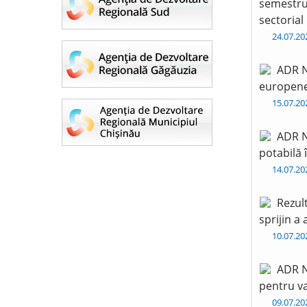
semestru 
sectorial
24.07.2
ADR N
europen
15.07.2
ADR N
potabilă 
14.07.2
Rezul
sprijin a
10.07.2
ADR N
pentru va
09.07.2