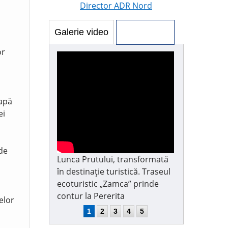
Director ADR Nord
Galerie video
Galerie foto
or
 apă
ei
 de
Lunca Prutului, transformată
în destinație turistică. Traseul
ecoturistic „Zamca” prinde
contur la Pererita
elor
1
2
3
4
5