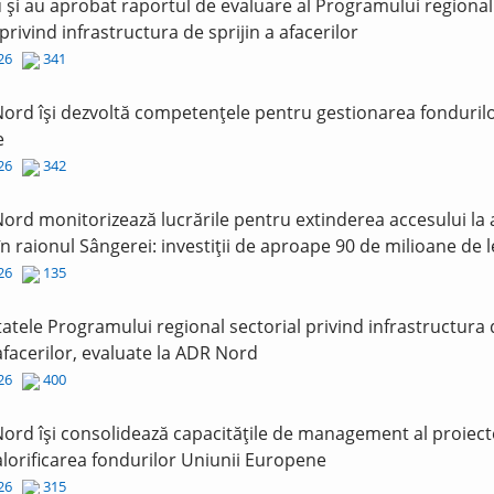
și au aprobat raportul de evaluare al Programului regional
 privind infrastructura de sprijin a afacerilor
026
341
ord își dezvoltă competențele pentru gestionarea fonduril
e
026
342
ord monitorizează lucrările pentru extinderea accesului la
în raionul Sângerei: investiții de aproape 90 de milioane de l
026
135
tatele Programului regional sectorial privind infrastructura
 afacerilor, evaluate la ADR Nord
026
400
ord își consolidează capacitățile de management al proiect
lorificarea fondurilor Uniunii Europene
026
315