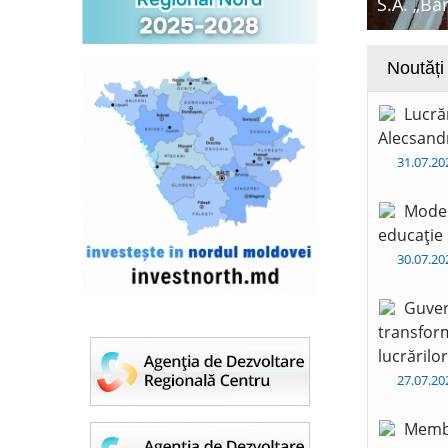
S.A. „Ba
Noutăți
Lucră
Alecsandr
31.07.2
Moder
educație 
30.07.2
Guver
transform
lucrărilo
27.07.2
Membr