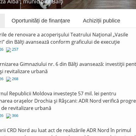
rza Albă”, municipiul Bălți
Oportunități de finanțare
Achiziții publice
rile de renovare a acoperișului Teatrului Național „Vasile
i” din Bălți avansează conform graficului de execuție
026
257
nizarea Gimnaziului nr. 6 din Bălți avansează: investiții pen
și revitalizare urbană
026
268
nul Republicii Moldova investește 57 mil. lei pentru
area orașelor Drochia și Râșcani: ADR Nord verifică progre
r de revitalizare urbană
026
366
ii CRD Nord au luat act de realizările ADR Nord în primul