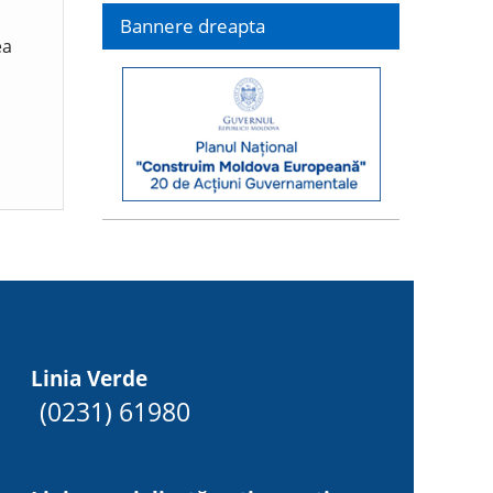
Bannere dreapta
ea
Linia Verde
(0231) 61980