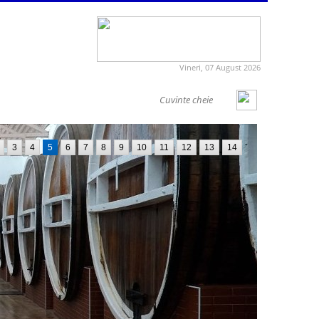
Vineri, 07 August 2026
3
4
5
6
7
8
9
10
11
12
13
14