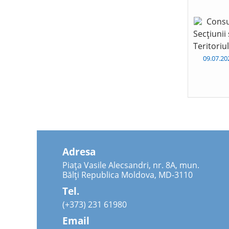
Consu
Secțiunii
Teritoriu
09.07.2
Adresa
Piața Vasile Alecsandri, nr. 8A, mun.
Bălți Republica Moldova, MD-3110
Tel.
(+373) 231 61980
Email