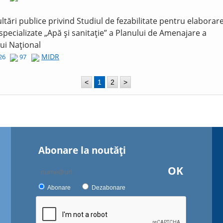
ltări publice privind Studiul de fezabilitate pentru elaborar
 specializate „Apă și sanitație” a Planului de Amenajare a
lui Național
MIDR
026
97
<
1
2
>
Abonare la noutăţi
OK
Abonare
Dezabonare