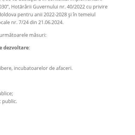
0”, Hotărârii Guvernului nr. 40/2022 cu privire
Moldova pentru anii 2022-2028 și în temeiul
cale nr. 7/24 din 21.06.2024.
u următoarele măsuri:
de dezvoltare
:
ibere, incubatoarelor de afaceri.
blice;
 public.