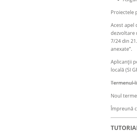
Proiectele 
Acest apel 
dezvoltare 
7/24 din 21
anexate”.
Aplicanții 
locală (SI 
Termenul-l
Noul terme
Împreună c
TUTORIA