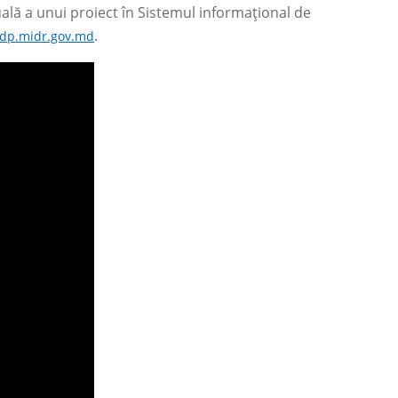
lă a unui proiect în Sistemul informațional de
.
dp.midr.gov.md