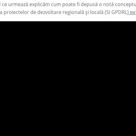
ul ce urmează explicăm cum poate fi depusă o notă conceptua
a proiectelor de dezvoltare regională și locală (SI GPDRL)
mr