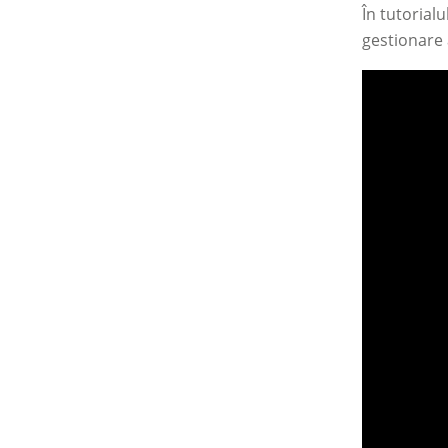
În tutorial
gestionare 