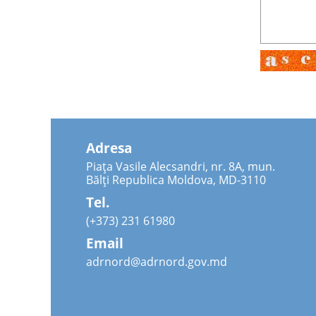
Adresa
Piața Vasile Alecsandri, nr. 8A, mun.
Bălți Republica Moldova, MD-3110
Tel.
(+373) 231 61980
Email
adrnord@adrnord.gov.md