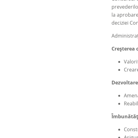
prevederilo
la aprobare
deciziei Co
Administraț
Creșterea c
Valori
Creare
Dezvoltare
Amenaj
Reabil
Îmbunătăți
Constr
Asigur