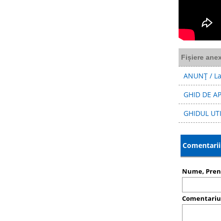
Fișiere ane
ANUNȚ / La
GHID DE APL
GHIDUL UTI
Comentarii 
Nume, Pre
Comentari