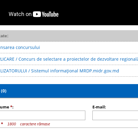
xate:
nsarea concursului
ICARE / Concurs de selectare a proiectelor de dezvoltare regională
LIZATORULUI / Sistemul informațional MRDP.midr.gov.md
(0)
nume
*
:
E-mail:
u
*
caractere rămase