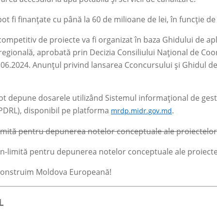
pot fi finanțate cu până la 60 de milioane de lei, în funcție 
competitiv de proiecte va fi organizat în baza Ghidului de ap
regională, aprobată prin Decizia Consiliului Național de Coo
.06.2024. Anunțul privind lansarea Cconcursului și Ghidul de 
pot depune dosarele utilizând Sistemul informațional de gest
GPDRL), disponibil pe platforma
.
mrdp.midr.gov.md
imită pentru depunerea notelor conceptuale ale proiectelo
n-limită pentru depunerea notelor conceptuale ale proiect
onstruim Moldova Europeană!
L