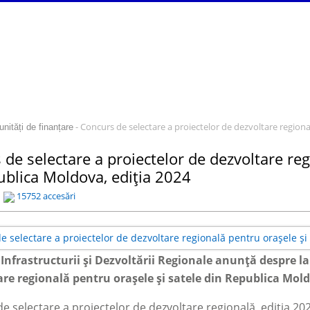
- Concurs de selectare a proiectelor de dezvoltare regiona
unități de finanțare
de selectare a proiectelor de dezvoltare reg
ublica Moldova, ediția 2024
15752 accesări
 Infrastructurii și Dezvoltării Regionale anunță
despre la
are regională pentru orașele și satele din Republica Mold
e selectare a proiectelor de dezvoltare regională, ediția 20