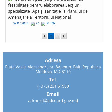
fezabilitate pentru elaborarea Secțiunii
specializate „Apă și sanitație” a Planului de
Amenajare a Teritoriului Național
MIDR
09.07.2026
97
<
1
2
>
Adresa
Piața Vasile Alecsandri, nr. 8A, mun. Bălți Republica
Moldova, MD-3110
Tel.
(+373) 231 61980
Email
adrnord@adrnord.gov.md