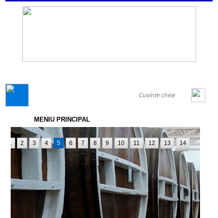
GENERAL
MENIU PRINCIPAL
1
2
3
4
5
6
7
8
9
10
11
12
13
14