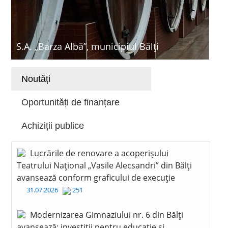
S.A. „Barza Albă”, municipiul Bălți
Noutăți
Oportunități de finanțare
Achiziții publice
Lucrările de renovare a acoperișului
Teatrului Național „Vasile Alecsandri” din Bălți
avansează conform graficului de execuție
31.07.2026
251
Modernizarea Gimnaziului nr. 6 din Bălți
avansează: investiții pentru educație și