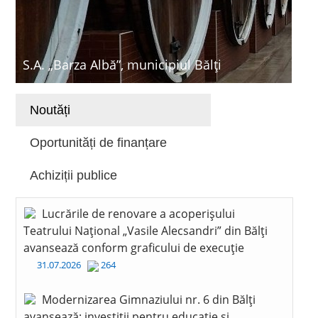
S.A. „Barza Albă”, municipiul Bălți
Noutăți
Oportunități de finanțare
Achiziții publice
Lucrările de renovare a acoperișului
Teatrului Național „Vasile Alecsandri” din Bălți
avansează conform graficului de execuție
31.07.2026
264
Modernizarea Gimnaziului nr. 6 din Bălți
avansează: investiții pentru educație și