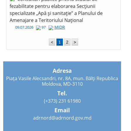
fezabilitate pentru elaborarea Secțiunii
specializate „Apă și sanitație” a Planului de
Amenajare a Teritoriului Național
MIDR
09.07.2026
97
<
1
2
>
Adresa
Piața Vasile Alecsandri, nr. 8A, mun. Bălți Republica
Moldova, MD-3110
Tel.
(+373) 231 61980
Email
adrnord@adrnord.gov.md