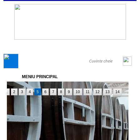
GENERAL
MENIU PRINCIPAL
1
2
3
4
5
6
7
8
9
10
11
12
13
14