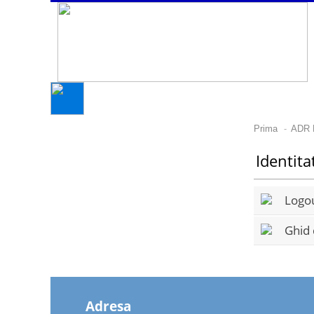
-
Prima
ADR 
Identita
Logoul
Ghid d
Adresa