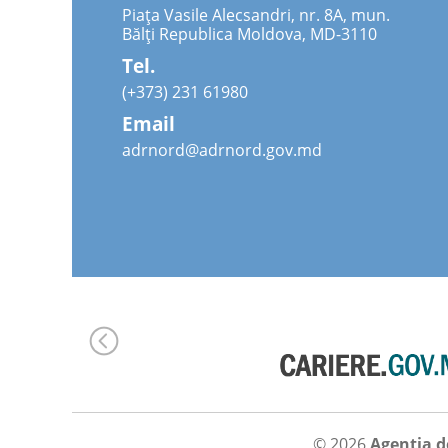
Piața Vasile Alecsandri, nr. 8A, mun.
Bălți Republica Moldova, MD-3110
Tel.
(+373) 231 61980
Email
adrnord@adrnord.gov.md
© 2026
Agenția d