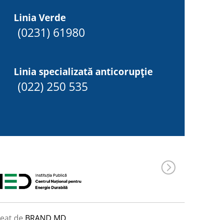
Linia Verde
(0231) 61980
Linia specializată anticorupție
(022) 250 535
eat de
BRAND.MD