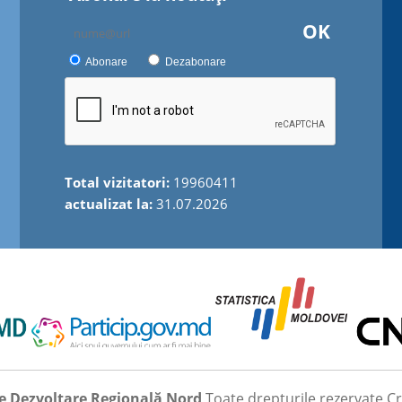
OK
Abonare
Dezabonare
Total vizitatori:
19960411
actualizat la:
31.07.2026
e Dezvoltare Regională Nord
Toate drepturile rezervate
Cr