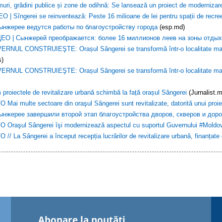
uri, grădini publice și zone de odihnă: Se lansează un proiect de modernizare
O | Sîngerei se reinventează: Peste 16 milioane de lei pentru spații de recr
ынжерее ведутся работы по благоустройству города
(esp.md)
ЕО | Сынжерей преображается: более 16 миллионов леев на зоны отдых
RNUL CONSTRUIEŞTE: Orașul Sângerei se transformă într-o localitate mai con
s)
RNUL CONSTRUIEŞTE: Orașul Sângerei se transformă într-o localitate mai conf
proiectele de revitalizare urbană schimbă la față orașul Sângerei
(Jurnalist.
 Mai multe sectoare din oraşul Sângerei sunt revitalizate, datorită unui proie
ынжерее завершили второй этап благоустройства дворов, скверов и доро
 Oraşul Sângerei îşi modernizează aspectul cu suportul Guvernului #Mold
 // La Sângerei a început recepția lucrărilor de revitalizare urbană, finanțat
Abonare la noutăţi