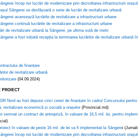
ângerei încep noi lucrări de modernizare prin dezvoltarea infrastructurii orașul
rașul Sângerei se desfășoară o serie de lucrări de revitalizare urbană
ângerei avansează lucrările de revitalizare a infrastructurii urbane
ngerei continuă lucrările de revitalizare a infrastructurii urbane
ări de revitalizare urbană la Sângerei, pe ultima sută de metri
ângerei a fost inițiată recepția la terminarea lucrărilor de revitalizare urbană 
tractului de finanțare
rărilor de revitalizare urbană
nitorizare
(04.09.2024)
 PROIECT
DR Nord au fost depuse cinci cereri de finanțare în cadrul Concursului pentru 
, revitalizare economică și socială a orașelor
(Provincial.md)
st semnat un contract de antrepriză, în valoare de 16,5 mil. lei, pentru implemen
cial)
roiect în valoare de peste 16 mil. de lei va fi implementat la Sângere
i (Jurnal
ângerei încep noi lucrări de modernizare prin dezvoltarea infrastructurii orașul