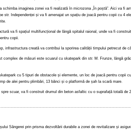
va schimba imaginea zonei va fi realizată în microzona „În poștă”. Aici va fi a
 pe str. Independenței și va fi amenajat un spațiu de joacă pentru copii cu 4 el
ite.
uctură va fi spațiul multifuncțional de lângă spitalul raional, unde va fi constru
pentru copii.
 infrastructura creată va contribui la sporirea calității timpului petrecut de cătr
st complex de măsuri este scuarul cu skatepark din str. M. Frunze, lângă grădi
katepark cu 5 tipuri de obstacole și elemente, un loc de joacă pentru copii cu 
 mp de alei pentru plimbări, 13 bănci și o platformă de șah la scară mare.
 spre scuar, va fi construit drumul din beton asfaltic cu o suprafață totală de
lui Sângerei prin prisma dezvoltării durabile a zonei de revitalizare și asigurare