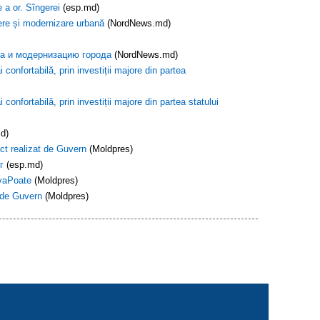
 a or. Sîngerei
(esp.md)
eere și modernizare urbană
(NordNews.md)
а и модернизацию города
(NordNews.md)
fortabilă, prin investiții majore din partea
ortabilă, prin investiții majore din partea statului
md)
ct realizat de Guvern
(Moldpres)
г
(esp.md)
ovaPoate
(Moldpres)
e de Guvern
(Moldpres)