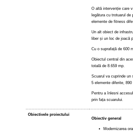
O altă intervenție care 
legătura cu trotuarul de
elemente de fitness difer
Un alt obiect de infrastr
liber și un loc de joacă 
Cu o suprafață de 600 mp,
Obiectul central din ace
totală de 8.659 mp.
Scuarul va cuprinde un s
5 elemente diferite, 890
Pentru a înlesni accesul
prin fața scuarului.
Obiectivele proiectului
Obiectiv general
Modernizarea orașu