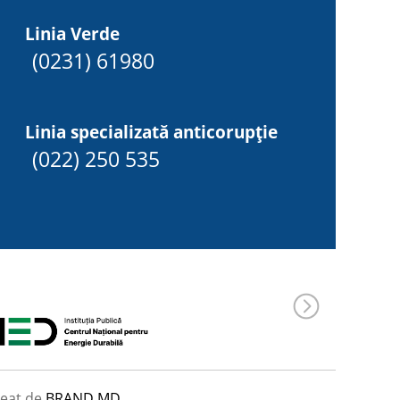
Linia Verde
(0231) 61980
Linia specializată anticorupție
(022) 250 535
eat de
BRAND.MD