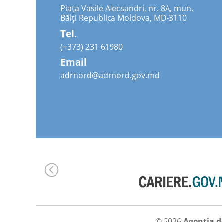
Piața Vasile Alecsandri, nr. 8A, mun.
Bălți Republica Moldova, MD-3110
Tel.
(+373) 231 61980
Email
adrnord@adrnord.gov.md
© 2026
Agenția d