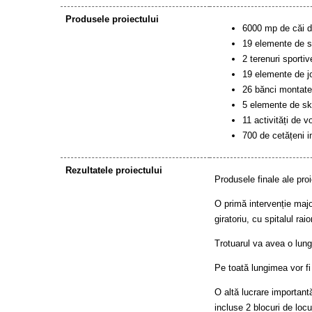
Produsele proiectului
6000 mp de căi d
19 elemente de sp
2 terenuri sporti
19 elemente de jo
26 bănci montate 
5 elemente de ska
11 activități de v
700 de cetățeni im
Rezultatele proiectului
Produsele finale ale proie
O primă intervenție majo
giratoriu, cu spitalul ra
Trotuarul va avea o lung
Pe toată lungimea vor fi 
O altă lucrare importantă
incluse 2 blocuri de locu