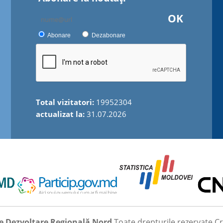
OK
Abonare
Dezabonare
Total vizitatori:
19952304
actualizat la:
31.07.2026
e Dezvoltare Regională Nord
Toate drepturile rezervate
Cr