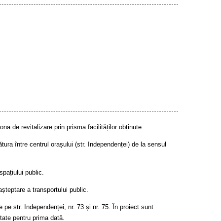
ona de revitalizare prin prisma facilităților obținute.
ura între centrul orașului (str. Independenței) de la sensul
pațiului public.
așteptare a transportului public.
e pe str. Independenței, nr. 73 și nr. 75. În proiect sunt
ltate pentru prima dată.