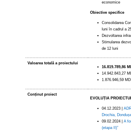
economice
Obiective specifice
Consolidarea Comit
luni în cadrul a 25
Dezvoltarea infra
Stimularea dezvolt
de 12 luni
Valoarea totală a proiectului
16.819.789,86 MD
14.942.843,27 MD
1.876.946,59 MDL
Conținut proiect
EVOLUȚIA PROIECTU
04.12.2023 |
ADR 
Drochia, Dondușen
09.02.2024
|
A fo
(etapa II)”