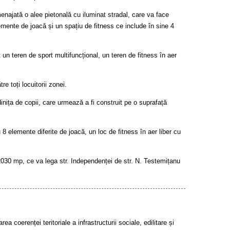
menajată o alee pietonală cu iluminat stradal, care va face
emente de joacă și un spațiu de fitness ce include în sine 4
it un teren de sport multifuncțional, un teren de fitness în aer
e toți locuitorii zonei.
nița de copii, care urmează a fi construit pe o suprafață
8 elemente diferite de joacă, un loc de fitness în aer liber cu
 2030 mp, ce va lega str. Independenței de str. N. Testemițanu
a coerenței teritoriale a infrastructurii sociale, edilitare și