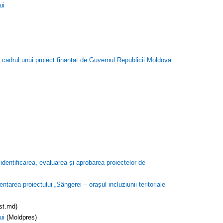
ui
în cadrul unui proiect finanțat de Guvernul Republicii Moldova
identificarea, evaluarea și aprobarea proiectelor de
tarea proiectului „Sângerei – orașul incluziunii teritoriale
ist.md)
ui
(Moldpres)