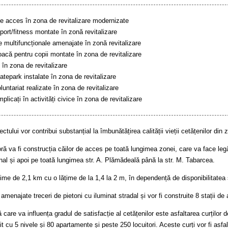
e acces în zona de revitalizare modernizate
ort/fitness montate în zonă revitalizare
ve multifuncționale amenajate în zonă revitalizare
acă pentru copii montate în zona de revitalizare
în zona de revitalizare
tepark instalate în zona de revitalizare
oluntariat realizate în zona de revitalizare
plicați în activități civice în zona de revitalizare
ctului vor contribui substanțial la îmbunătățirea calității vieții cetățenilor din z
ră va fi construcția căilor de acces pe toată lungimea zonei, care va face legăt
ional și apoi pe toată lungimea str. A. Plămădeală până la str. M. Tabarcea.
ime de 2,1 km cu o lățime de la 1,4 la 2 m, în dependență de disponibilitatea s
amenajate treceri de pietoni cu iluminat stradal și vor fi construite 8 stații de 
 care va influența gradul de satisfacție al cetățenilor este asfaltarea curților d
it cu 5 nivele și 80 apartamente și peste 250 locuitori. Aceste curți vor fi asfa