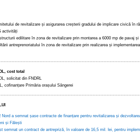
etului de revitalizare și asigurarea creșterii gradului de implicare civică în râ
 activități
structurii edilitare în zona de revitalizare prin montarea a 6000 mp de pavaj și
ării antreprenoriatului în zona de revitalizare prin realizarea și implementarea 
L, cost total
L, solicitat din FNDRL
, cofinanțare Primăria orașului Sângerei
LUI
Nord a semnat șase contracte de finanțare pentru revitalizarea și dezvoltarea 
i și Fălești
st semnat un contract de antrepriză, în valoare de 16,5 mil. lei, pentru implemen