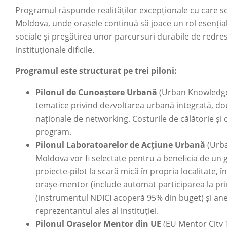
Programul răspunde realităților excepționale cu care se 
Moldova, unde orașele continuă să joace un rol esențial
sociale și pregătirea unor parcursuri durabile de redresar
instituționale dificile.
Programul este structurat pe trei piloni:
Pilonul de Cunoaștere Urbană
(Urban Knowledge 
tematice privind dezvoltarea urbană integrată, do
naționale de networking. Costurile de călătorie și
program.
Pilonul Laboratoarelor de Acțiune Urbană
(Urba
Moldova vor fi selectate pentru a beneficia de un
proiecte-pilot la scară mică în propria localitate,
orașe-mentor (include automat participarea la pri
(instrumentul NDICI acoperă 95% din buget) și an
reprezentantul ales al instituției.
Pilonul Orașelor Mentor din UE
(EU Mentor City 