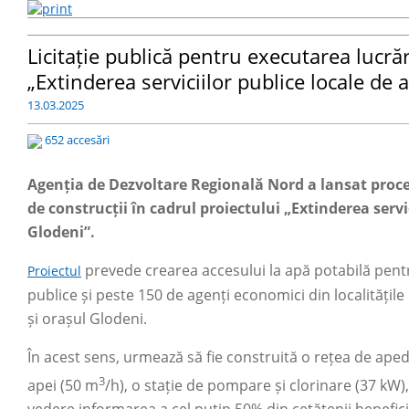
Licitație publică pentru executarea lucrăr
„Extinderea serviciilor publice locale de 
13.03.2025
652 accesări
Agenția de Dezvoltare Regională Nord a lansat proced
de construcții în cadrul proiectului „Extinderea servi
Glodeni”.
prevede crearea accesului la apă potabilă pentru
Proiectul
publice și peste 150 de agenți economici din localitățile
și orașul Glodeni.
În acest sens, urmează să fie construită o rețea de ape
3
apei (50 m
/h), o stație de pompare și clorinare (37 kW
vedere informarea a cel puțin 50% din cetățenii beneficia