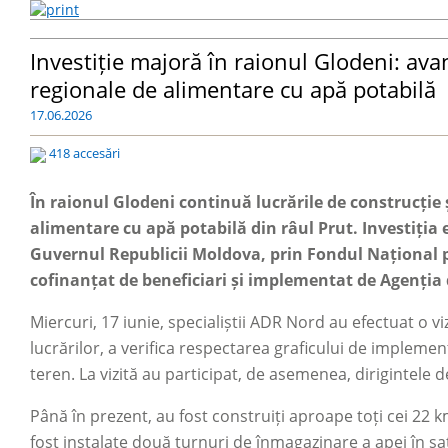
Investiție majoră în raionul Glodeni: avan
regionale de alimentare cu apă potabilă
17.06.2026
418 accesări
În raionul Glodeni continuă lucrările de construcție 
alimentare cu apă potabilă din râul Prut. Investiția 
Guvernul Republicii Moldova, prin Fondul Național 
cofinanțat de beneficiari și implementat de Agenția
Miercuri, 17 iunie, specialiștii ADR Nord au efectuat o 
lucrărilor, a verifica respectarea graficului de implemen
teren. La vizită au participat, de asemenea, dirigintele 
Până în prezent, au fost construiți aproape toți cei 22 
fost instalate două turnuri de înmagazinare a apei în s