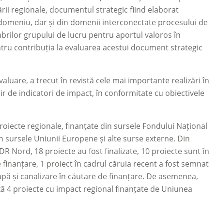
ii regionale, documentul strategic fiind elaborat
n domeniu, dar și din domenii interconectate procesului de
rilor grupului de lucru pentru aportul valoros în
tru contribuția la evaluarea acestui document strategic
valuare, a trecut în revistă cele mai importante realizări în
 de indicatori de impact, în conformitate cu obiectivele
roiecte regionale, finanțate din sursele Fondului Național
n sursele Uniunii Europene și alte surse externe. Din
 Nord, 18 proiecte au fost finalizate, 10 proiecte sunt în
inanțare, 1 proiect în cadrul căruia recent a fost semnat
apă și canalizare în căutare de finanțare. De asemenea,
ază 4 proiecte cu impact regional finanțate de Uniunea