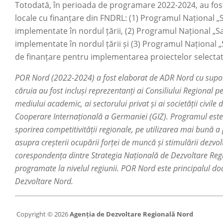
Totodată, în perioada de programare 2022-2024, au fost
locale cu finanțare din FNDRL: (1) Programul Național „S
implementate în nordul țării, (2) Programul Național „S
implementate în nordul țării și (3) Programul Național 
de finanțare pentru implementarea proiectelor selectat
POR Nord (2022-2024) a fost elaborat de ADR Nord cu suport
căruia au fost incluși reprezentanți ai Consiliului Regional p
mediului academic, ai sectorului privat și ai societății civile 
Cooperare Internațională a Germaniei (GIZ). Programul est
sporirea competitivității regionale, pe utilizarea mai bună 
asupra creșterii ocupării forței de muncă și stimulării dez
corespondența dintre Strategia Națională de Dezvoltare Regi
programate la nivelul regiunii. POR Nord este principalul d
Dezvoltare Nord.
Copyright © 2026
Agenția de Dezvoltare Regională Nord