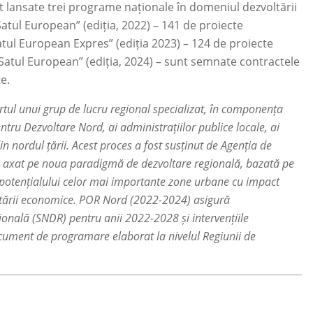
 lansate trei programe naționale în domeniul dezvoltării
atul European” (ediția, 2022) – 141 de proiecte
atul European Expres” (ediția 2023) – 124 de proiecte
„Satul European” (ediția, 2024) – sunt semnate contractele
e.
ul unui grup de lucru regional specializat, în componența
entru Dezvoltare Nord, ai administrațiilor publice locale, ai
din nordul țării. Acest proces a fost susținut de Agenția de
e axat pe noua paradigmă de dezvoltare regională, bazată pe
a potențialului celor mai importante zone urbane cu impact
voltării economice. POR Nord (2022-2024) asigură
onală (SNDR) pentru anii 2022-2028 și intervențiile
ocument de programare elaborat la nivelul Regiunii de