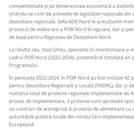
competitivitate și pe dimensiunea economică a dezvoltăr
ținându-se cont de prevederile legislației naționale di
dezvoltare regională. Șefa ADR Nord le-a mulțumit memb
procesul de elaborare a POR Nord în vigoare, dar și pen
de bază pentru Regiunea de Dezvoltare Nord.
La rândul său, Vlad Ghițu, specialist în monitorizare și e
cadrul POR Nord (2022-2024), prezentând totodată un șir
Programului.
În perioada 2022-2024, în POR Nord au fost incluse 42 p
pentru Dezvoltare Regională și Locală (FNDRL), dar și di
numărul total de proiecte regionale implementate de ADR
proces de implementare, 3 proiecte sunt aprobate spre f
un contract de antrepriză, 6 proiecte de alimentare cu 
autoritățile publice locale din nordul țării implemente
Europeană.