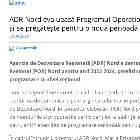
ADR Nord evaluează Programul Operațio
și se pregătește pentru o nouă perioadă 
30.09.2024
769 accesări
Agenția de Dezvoltare Regională (ADR) Nord a demar
Regional (POR) Nord pentru anii 2022-2024, pregătin
programare la nivel regional.
Luni, 30 septembrie curent, în cadrul unei ședințe cu pr
platformă de comunicare pe marginea celui mai importa
de Dezvoltare Nord. În contextul elaborării POR Nord pe
de mențiunile și propunerile participanților la ședință
patru ani în exercițiul de programare regională pentru
În cadrul întrunirii, directorul ADR Nord, Maria Prisaca