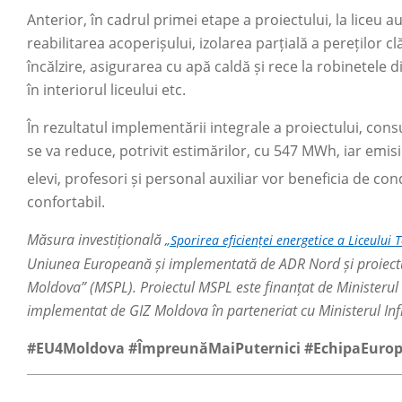
Anterior, în cadrul primei etape a proiectului, la liceu 
reabilitarea acoperișului, izolarea parțială a pereților cl
încălzire, asigurarea cu apă caldă și rece la robinetele d
în interiorul liceului etc.
În rezultatul implementării integrale a proiectului, co
se va reduce, potrivit estimărilor, cu 547 MWh, iar emi
elevi, profesori și personal auxiliar vor beneficia de co
confortabil.
Măsura investițională
„Sporirea eficienței energetice a Liceului 
Uniunea Europeană și implementată de ADR Nord și proiectul
Moldova” (MSPL). Proiectul MSPL este finanțat de Ministeru
implementat de GIZ Moldova în parteneriat cu Ministerul Infra
#EU4Moldova #ÎmpreunăMaiPuternici #EchipaEuro