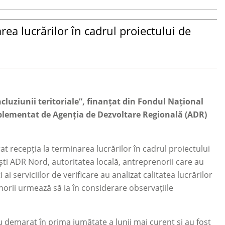
rea lucrărilor în cadrul proiectului de
cluziunii teritoriale”, finanțat din Fondul Național
mplementat de Agenția de Dezvoltare Regională (ADR)
 recepția la terminarea lucrărilor în cadrul proiectului
liști ADR Nord, autoritatea locală, antreprenorii care au
ai serviciilor de verificare au analizat calitatea lucrărilor
orii urmează să ia în considerare observațiile
u demarat în prima jumătate a lunii mai curent și au fost