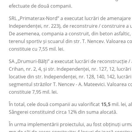
efectuate de două companii.
SRL „Primaterax-Nord” a executat lucrări de amenajare /
Independenței, nr. 223), de reconstruire / construire a
De asemenea, compania a construit, din beton asfaltic, a
terenul sportiv și scuarul din str. T. Nencev. Valoarea 
constituie cu 7,55 mil. lei.
SA „Drumuri-Bălți” a executat lucrări de reconstrucție / 
Crihan, nr. 2, 4, și str. Independenței, nr. 127, 12, lucr
locative din str. Independenței, nr. 128, 140, 142, lucrăr
segmentul străzilor T. Nencev - A. Mateevici. Valoarea c
constituie 7,95 mil. lei.
În total, cele două companii au valorificat
15,5
mil. lei, 
Sângerei constituind circa 12% din suma alocată.
În urma implementării proiectului, au fost obținuți urmă
mp de căi de acces construite; 4 locuri de joacă construi