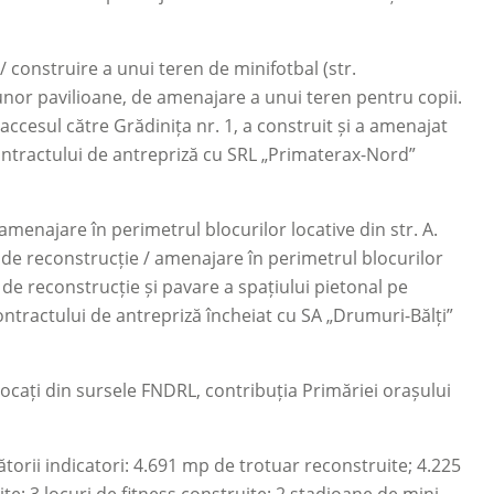
 construire a unui teren de minifotbal (str.
 unor pavilioane, de amenajare a unui teren pentru copii.
ccesul către Grădinița nr. 1, a construit și a amenajat
contractului de antrepriză cu SRL „Primaterax-Nord”
amenajare în perimetrul blocurilor locative din str. A.
ări de reconstrucție / amenajare în perimetrul blocurilor
i de reconstrucție și pavare a spațiului pietonal pe
ontractului de antrepriză încheiat cu SA „Drumuri-Bălți”
alocați din sursele FNDRL, contribuția Primăriei orașului
torii indicatori: 4.691 mp de trotuar reconstruite; 4.225
te; 3 locuri de fitness construite; 2 stadioane de mini-