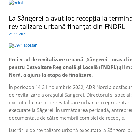
La Sângerei a avut loc recepția la termina
revitalizare urbană finanțat din FNDRL
21.11.2022
3974 accesări
Proiectul de revitalizare urbană „Sângerei
–
orașul in
pentru Dezvoltare Regională și Locală (FNDRL) și i
Nord, a ajuns la etapa de finalizare.
În perioada 14-21 noiembrie 2022, ADR Nord a desfășurat
de revitalizare a orașului Sângerei. Directorul și specia
executat lucrările de revitalizare urbană și reprezentanți 
executate la Sâgerei. În următoarea perioadă, antrepren
documentate de către membrii comisiei de recepție.
Lucrările de revitalizare urbană executate la Sângerei a