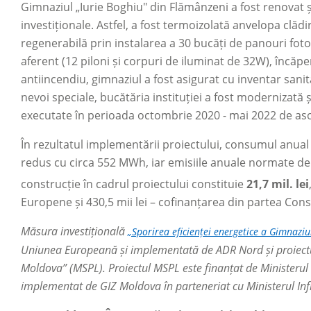
Gimnaziul „Iurie Boghiu" din Flămânzeni a fost renovat și
investiționale. Astfel, a fost termoizolată anvelopa clădi
regenerabilă prin instalarea a 30 bucăți de panouri fotov
aferent (12 piloni și corpuri de iluminat de 32W), încăpe
antiincendiu, gimnaziul a fost asigurat cu inventar sani
nevoi speciale, bucătăria instituției a fost modernizată 
executate în perioada octombrie 2020 - mai 2022 de a
În rezultatul implementării proiectului, consumul anual
redus cu circa 552 MWh, iar emisiile anuale normate d
construcție în cadrul proiectului constituie
21,7 mil. lei
Europene și 430,5 mii lei – cofinanțarea din partea Consi
Măsura investițională
„Sporirea eficienței energetice a Gimnaziu
Uniunea Europeană și implementată de ADR Nord și proiectul
Moldova” (MSPL). Proiectul MSPL este finanțat de Ministeru
implementat de GIZ Moldova în parteneriat cu Ministerul Infra