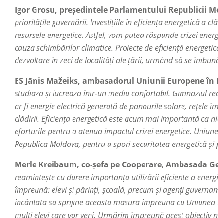
Igor Grosu, președintele Parlamentului Republicii 
prioritățile guvernării. Investițiile în eficiența energetică a 
resursele energetice. Astfel, vom putea răspunde crizei energ
cauza schimbărilor climatice. Proiecte de eficiență energetică
dezvoltare în zeci de localități ale țării, urmând să se îmbun
ES Jānis Mažeiks, ambasadorul Uniunii Europene în
studiază și lucrează într-un mediu confortabil. Gimnaziul r
ar fi energie electrică generată de panourile solare, rețele î
clădirii. Eficiența energetică este acum mai importantă ca 
eforturile pentru a atenua impactul crizei energetice. Uniu
Republica Moldova, pentru a spori securitatea energetică și p
Merle Kreibaum, co-șefa pe Cooperare, Ambasada G
reamintește cu durere importanța utilizării eficiente a energ
împreună: elevi și părinți, școală, precum și agenți guvernam
încântată să sprijine această măsură împreună cu Uniunea 
mulți elevi care vor veni. Urmărim împreună acest obiectiv nu