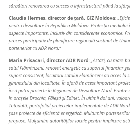
sărbători renovarea cu succes a infrastructurii până la sfârși
Claudia Hermes, director de țară, GIZ Moldova
:
„Efici
pentru dezvoltare în Republica Moldova. Protecția mediului 
aspecte importante, inclusiv din considerente economice. Pr
proces participativ de planificare regională susținut de Un
parteneriat cu ADR Nord.”
Maria Prisacari, director ADR Nord
:
„Astăzi, cu mare b
satul Flămânzeni, renovat energetic cu suportul financiar ge
suport consistent, locuitorii satului Flămânzeni au acces la s
gimnaziului din localitate. În afară de acest important pro
încă patru proiecte în Regiunea de Dezvoltare Nord. Printre a
în orașele Drochia, Fălești și Edineț. În ultimii doi ani, valo
Totodată, portofoliul proiectelor implementate de ADR Nord 
șase proiecte de eficiență energetică. Mulțumim partenerilor
propuse. Mulțumim autorităților locale pentru implicare activ