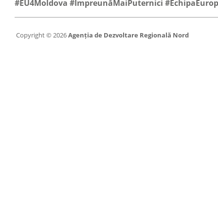
#EU4Moldova #ÎmpreunăMaiPuternici #EchipaEuro
Copyright © 2026
Agenția de Dezvoltare Regională Nord