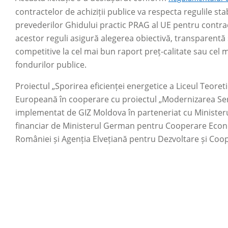
contractelor de achiziții publice va respecta regulile st
prevederilor Ghidului practic PRAG al UE pentru contract
acestor reguli asigură alegerea obiectivă, transparentă 
competitive la cel mai bun raport preț-calitate sau cel ma
fondurilor publice.
Proiectul „Sporirea eficienței energetice a Liceul Teoret
Europeană în cooperare cu proiectul „Modernizarea Serv
implementat de GIZ Moldova în parteneriat cu Ministerul A
financiar de Ministerul German pentru Cooperare Econo
României și Agenția Elvețiană pentru Dezvoltare și Coo