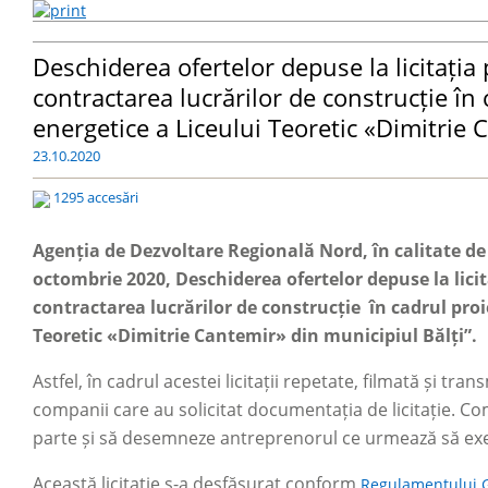
Deschiderea ofertelor depuse la licitați
contractarea lucrărilor de construcție în 
energetice a Liceului Teoretic «Dimitrie 
23.10.2020
1295 accesări
Agenția de Dezvoltare Regională Nord, în calitate de
octombrie 2020, Deschiderea ofertelor depuse la lici
contractarea lucrărilor de construcție în cadrul proie
Teoretic «Dimitrie Cantemir» din municipiul Bălți”.
Astfel, în cadrul acestei licitații repetate, filmată și tra
companii care au solicitat documentația de licitație. Co
parte și să desemneze antreprenorul ce urmează să exe
Această licitație s-a desfășurat conform
Regulamentului GI