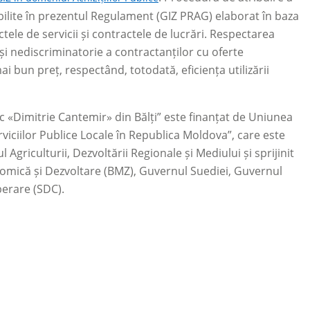
abilite în prezentul Regulament (GIZ PRAG) elaborat în baza
ele de servicii și contractele de lucrări. Respectarea
și nediscriminatorie a contractanților cu oferte
i bun preț, respectând, totodată, eficiența utilizării
ic «Dimitrie Cantemir» din Bălți” este finanțat de Uniunea
iciilor Publice Locale în Republica Moldova”, care este
griculturii, Dezvoltării Regionale și Mediului și sprijinit
mică și Dezvoltare (BMZ), Guvernul Suediei, Guvernul
perare (SDC).