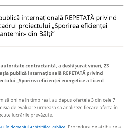
a publică internațională REPETATĂ privind
cadrul proiectului „Sporirea eficienței
Cantemir» din Bălți”
 autoritate contractantă, a desfășurat vineri, 23
tația publică internațională REPETATĂ privind
ctului „Sporirea eficienței energetice a Liceul
nsmisă online în timp real, au depus ofertele 3 din cele 7
misia de evaluare urmează să analizeze fiecare ofertă în
cute lucrările prevăzute.
. Procedura de atribuire a
Z în domeniul Achizițiilor Publice