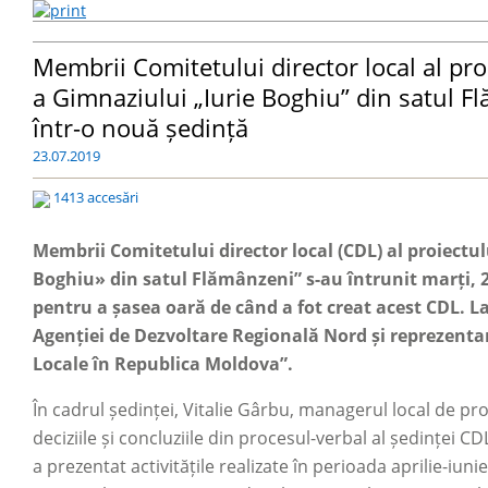
Membrii Comitetului director local al proi
a Gimnaziului „Iurie Boghiu” din satul Fl
într-o nouă ședință
23.07.2019
1413 accesări
Membrii Comitetului director local (CDL) al proiectul
Boghiu» din satul Flămânzeni” s-au întrunit marți, 23
pentru a șasea oară de când a fot creat acest CDL. La
Agenției de Dezvoltare Regională Nord și reprezentan
Locale în Republica Moldova”.
În cadrul ședinței, Vitalie Gârbu, managerul local de proi
deciziile și concluziile din procesul-verbal al ședinței C
a prezentat activitățile realizate în perioada aprilie-iun