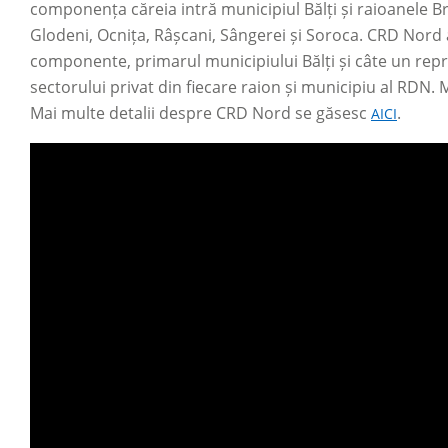
componența căreia intră municipiul Bălți și raioanele Bri
Glodeni, Ocnița, Râșcani, Sângerei și Soroca. CRD Nord a
componente, primarul municipiului Bălți și câte un repreze
sectorului privat din fiecare raion și municipiu al RDN. M
Mai multe detalii despre CRD Nord se găsesc
.
AICI