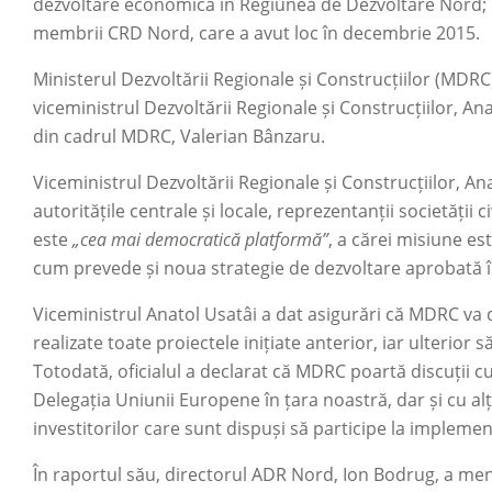
dezvoltare economică în Regiunea de Dezvoltare Nord; p
membrii CRD Nord, care a avut loc în decembrie 2015.
Ministerul Dezvoltării Regionale și Construcțiilor (MDRC
viceministrul Dezvoltării Regionale și Construcțiilor, Ana
din cadrul MDRC, Valerian Bânzaru.
Viceministrul Dezvoltării Regionale și Construcțiilor, Ana
autoritățile centrale și locale, reprezentanții societății c
este
„cea mai democratică platformă”
, a cărei misiune es
cum prevede și noua strategie de dezvoltare aprobată în
Viceministrul Anatol Usatâi a dat asigurări că MDRC va de
realizate toate proiectele inițiate anterior, iar ulterior
Totodată, oficialul a declarat că MDRC poartă discuții
Delegația Uniunii Europene în țara noastră, dar și cu alț
investitorilor care sunt dispuși să participe la impleme
În raportul său, directorul ADR Nord, Ion Bodrug, a menț