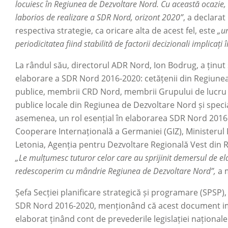
locuiesc în Regiunea de Dezvoltare Nord. Cu această ocazie, 
laborios de realizare a SDR Nord, orizont 2020”
, a declara
respectiva strategie, ca oricare alta de acest fel, este
„un
periodicitatea fiind stabilită de factorii decizionali implicaț
La rândul său, directorul ADR Nord, Ion Bodrug, a ținut
elaborare a SDR Nord 2016-2020: cetățenii din Regiunea 
publice, membrii CRD Nord, membrii Grupului de lucru reg
publice locale din Regiunea de Dezvoltare Nord și special
asemenea, un rol esențial în elaborarea SDR Nord 2016-
Cooperare Internațională a Germaniei (GIZ), Ministerul 
Letonia, Agenția pentru Dezvoltare Regională Vest din R
„Le mulțumesc tuturor celor care au sprijinit demersul de e
redescoperim cu mândrie Regiunea de Dezvoltare Nord”,
a 
Șefa Secției planificare strategică și programare (SPSP),
SDR Nord 2016-2020, menționând că acest document im
elaborat ținând cont de prevederile legislației naționale