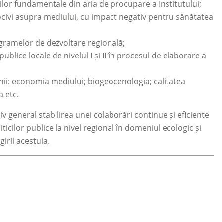
rilor fundamentale din aria de procupare a Institutului;
nocivi asupra mediului, cu impact negativ pentru sănătatea
ramelor de dezvoltare regională;
blice locale de nivelul I și II în procesul de elaborare a
ii: economia mediului; biogeocenologia; calitatea
a etc.
iv general stabilirea unei colaborări continue și eficiente
liticilor publice la nivel regional în domeniul ecologic și
girii acestuia.