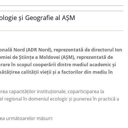
ologie și Geografie al AȘM
ională Nord (ADR Nord), reprezentată de directorul Ion
demiei de Științe a Moldovei (AȘM), reprezentată de
rare în scopul cooperării dintre mediul academic și
ățirea calității vieții și a factorilor din mediu în
a capacităților instituționale, coparticiparea la
el regional în domeniul ecologic și punerea în practică a
erea următoarelor măsuri: