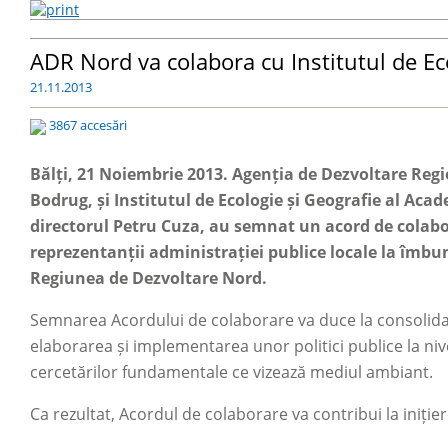
ADR Nord va colabora cu Institutul de Ec
21.11.2013
3867 accesări
Bălți, 21 Noiembrie 2013. Agenția de Dezvoltare Reg
Bodrug, și Institutul de Ecologie și Geografie al Aca
directorul Petru Cuza, au semnat un acord de colabo
reprezentanții administrației publice locale la îmbunăt
Regiunea de Dezvoltare Nord.
Semnarea Acordului de colaborare va duce la consolidare
elaborarea și implementarea unor politici publice la niv
cercetărilor fundamentale ce vizează mediul ambiant.
Ca rezultat, Acordul de colaborare va contribui la iniți