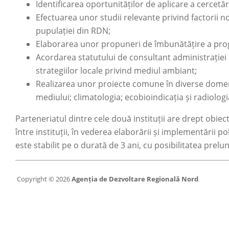
Identificarea oportunităților de aplicare a cercetă
Efectuarea unor studii relevante privind factorii 
pupulației din RDN;
Elaborarea unor propuneri de îmbunătățire a prog
Acordarea statutului de consultant administrației pu
strategiilor locale privind mediul ambiant;
Realizarea unor proiecte comune în diverse domen
mediului; climatologia; ecobioindicația și radiologi
Parteneriatul dintre cele două instituții are drept obiect
între instituții, în vederea elaborării și implementării po
este stabilit pe o durată de 3 ani, cu posibilitatea prelun
Copyright © 2026
Agenția de Dezvoltare Regională Nord