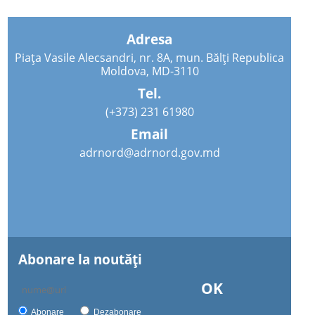
Adresa
Piața Vasile Alecsandri, nr. 8A, mun. Bălți Republica
Moldova, MD-3110
Tel.
(+373) 231 61980
Email
adrnord@adrnord.gov.md
Abonare la noutăţi
OK
Abonare
Dezabonare