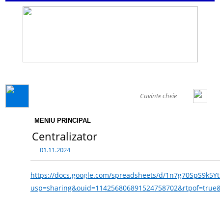
GENERAL
MENIU PRINCIPAL
Centralizator
01.11.2024
https://docs.google.com/spreadsheets/d/1n7g70SpS9k5Yt
usp=sharing&ouid=114256806891524758702&rtpof=true