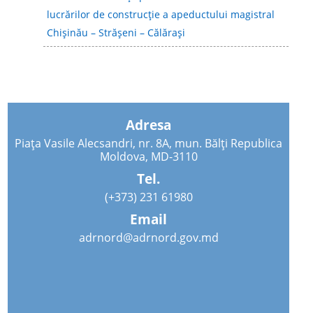
lucrărilor de construcție a apeductului magistral
Chișinău – Strășeni – Călărași
Adresa
Piața Vasile Alecsandri, nr. 8A, mun. Bălți Republica
Moldova, MD-3110
Tel.
(+373) 231 61980
Email
adrnord@adrnord.gov.md