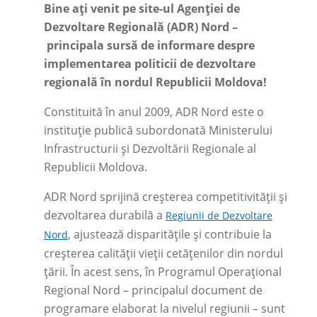
Bine ați venit pe site-ul Agenției de
Dezvoltare Regională (ADR) Nord –
principala sursă de informare despre
implementarea politicii de dezvoltare
regională în nordul Republicii Moldova!
Constituită în anul 2009, ADR Nord este o
instituţie publică subordonată Ministerului
Infrastructurii și Dezvoltării Regionale al
Republicii Moldova.
ADR Nord sprijină creșterea competitivității și
dezvoltarea durabilă a
Regiunii de Dezvoltare
, ajustează disparitățile și contribuie la
Nord
creșterea calității vieții cetățenilor din nordul
țării. În acest sens, în Programul Operațional
Regional Nord
– principalul document de
programare elaborat la nivelul regiunii
–
sunt