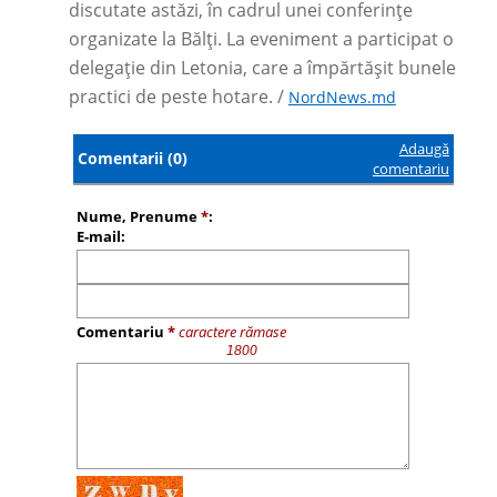
discutate astăzi, în cadrul unei conferințe
organizate la Bălți. La eveniment a participat o
delegație din Letonia, care a împărtășit bunele
practici de peste hotare. /
NordNews.md
Adaugă
Comentarii (0)
comentariu
Nume, Prenume
*
:
E-mail:
Comentariu
*
caractere rămase