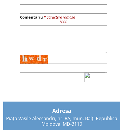
Comentariu
*
caractere rămase
Adresa
Piața Vasile Alecsandri, nr. 8A, mun. Bălți Republica
Moldova, MD-3110