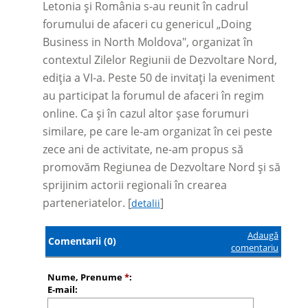
Letonia și România s-au reunit în cadrul
forumului de afaceri cu genericul „Doing
Business in North Moldova", organizat în
contextul Zilelor Regiunii de Dezvoltare Nord,
ediția a VI-a. Peste 50 de invitați la eveniment
au participat la forumul de afaceri în regim
online. Ca și în cazul altor șase forumuri
similare, pe care le-am organizat în cei peste
zece ani de activitate, ne-am propus să
promovăm Regiunea de Dezvoltare Nord și să
sprijinim actorii regionali în crearea
parteneriatelor. [
]
detalii
Adaugă
Comentarii (0)
comentariu
Nume, Prenume
*
:
E-mail: