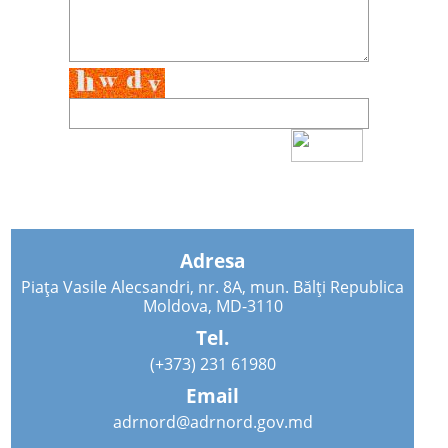
Adresa
Piața Vasile Alecsandri, nr. 8A, mun. Bălți Republica
Moldova, MD-3110
Tel.
(+373) 231 61980
Email
adrnord@adrnord.gov.md