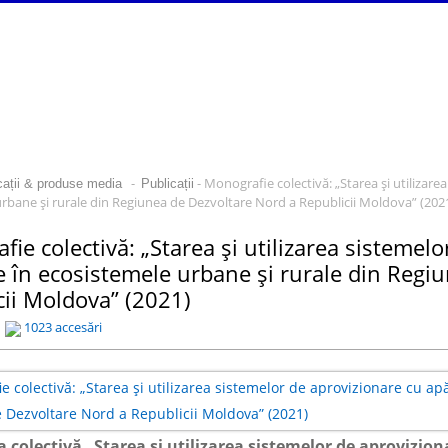
-
- Monografie colectivă: „Starea și utilizare
cații & produse media
Publicații
rbane și rurale din Regiunea de Dezvoltare Nord a Republicii Moldova” (202
ie colectivă: „Starea și utilizarea sistemelo
e în ecosistemele urbane și rurale din Regi
cii Moldova” (2021)
1023 accesări
 colectivă „Starea și utilizarea sistemelor de aprovizion