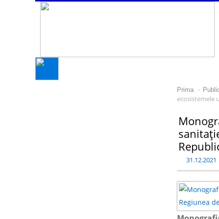
-
Prima
Publi
ecosistemele u
Monograf
sanitați
Republi
31.12.2021
Monografia