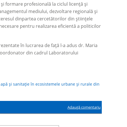
i formare profesională la ciclul licență și
managementul mediului, dezvoltare regională și
teresul dinpartea cercetătorilor din științele
esare pentru realizarea eficientă a politicilor
rezentate în lucrarea de față l-a adus dr. Maria
c coordonator din cadrul Laboratorului
 apă și sanitație în ecosistemele urbane și rurale din
Adaugă comentariu