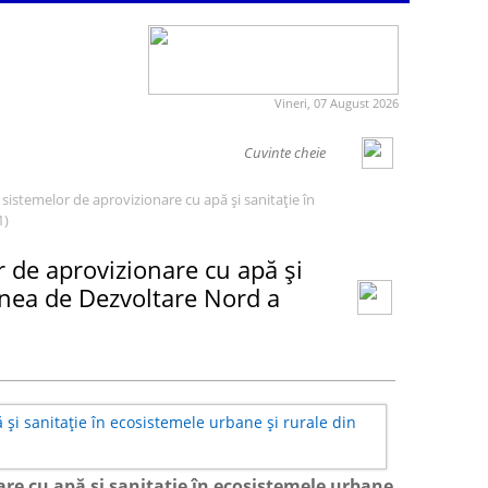
Vineri, 07 August 2026
a sistemelor de aprovizionare cu apă și sanitație în
1)
r de aprovizionare cu apă și
unea de Dezvoltare Nord a
are cu apă și sanitație în ecosistemele urbane