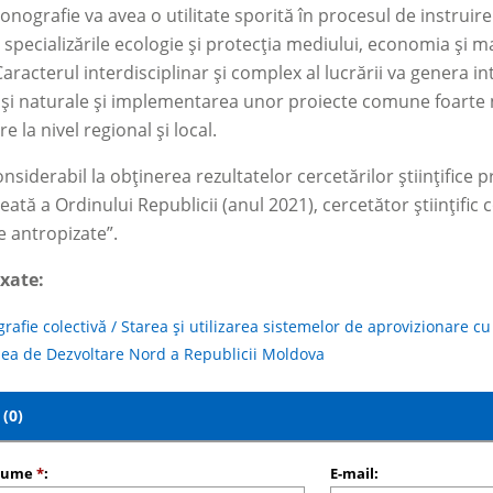
nografie va avea o utilitate sporită în procesul de instruire ș
 specializările ecologie și protecția mediului, economia și 
Caracterul interdisciplinar și complex al lucrării va genera in
i naturale și implementarea unor proiecte comune foarte nec
e la nivel regional și local.
nsiderabil la obținerea rezultatelor cercetărilor științifice p
eată a Ordinului Republicii (anul 2021), cercetător științifi
 antropizate”.
exate:
afie colectivă / Starea și utilizarea sistemelor de aprovizionare cu
ea de Dezvoltare Nord a Republicii Moldova
(0)
nume
*
:
E-mail: