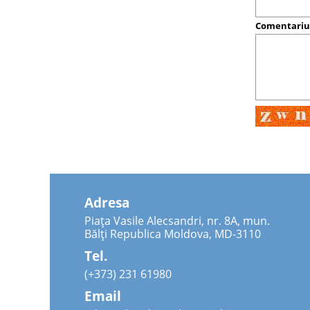
Comentari
Adresa
Piața Vasile Alecsandri, nr. 8A, mun.
Bălți Republica Moldova, MD-3110
Tel.
(+373) 231 61980
Email