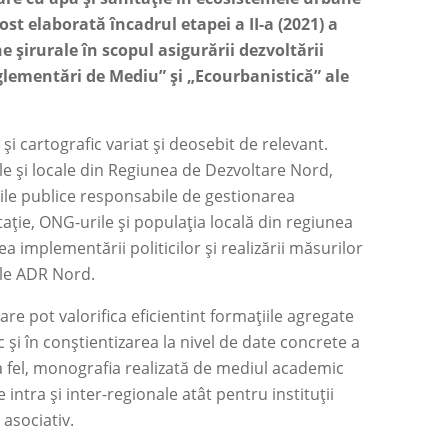
st elaborată încadrul etapei a II-a (2021) a
 șirurale în scopul asigurării dezvoltării
glementări de Mediu” și „Ecourbanistică” ale
i cartografic variat și deosebit de relevant.
nale și locale din Regiunea de Dezvoltare Nord,
țile publice responsabile de gestionarea
tație, ONG-urile și populația locală din regiunea
a implementării politicilor și realizării măsurilor
ale ADR Nord.
are pot valorifica eficientint formațiile agregate
 și în conștientizarea la nivel de date concrete a
 La fel, monografia realizată de mediul academic
intra și inter-regionale atât pentru instituții
 asociativ.