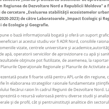
in Regiunea de Dezvoltare Nord a Republicii Moldova” a fo
 de cercetare „Evaluarea stabilității ecosistemelor urbane
(2020-2023) de către Laboratoarele „Impact Ecologic și Re
i de Ecologie și Geografie.
pune o bază informațională bogată și oferă un suport grafic ș
beneficiari ai acestui studiu vor fi ADR Nord, consiliile raio
domeniile vizate, centrele universitare și academice,autorită
de apă, operatorii serviciilor de aprovizionare cu apă și sani
Rezultatele obținute pot fiutilizate, de asemenea, la raportare
n Planurile Operaționale Regionale și Planurile de Activitate 
ezentată poate fi foarte utilă pentru APL-urile din regiune, c
ie în elaborarea strategiilor raionale fundamentate științific
 rolului fiecărui raion în cadrul Regiunii de Dezvoltare Nord.
prezintă o resursă valoroasă pentru diverse studii și analize 
rale și de profil, cât și pentruinstituții analitice din sectorul