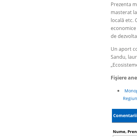
Prezenta mo
masterat la
locală etc. 
economice ș
de dezvoltar
Un aport co
Sandu, laur
„Ecosisteme
Fișiere an
Monogr
Regiun
Comentarii 
Nume, Pre