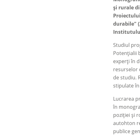
și rurale d
Proiectului
durabile″ 
Institutulu
Studiul pro
Potențialii 
experți în 
resurselor 
de studiu. 
stipulate î
Lucrarea pr
în monograf
poziției și
autohton re
publice gene