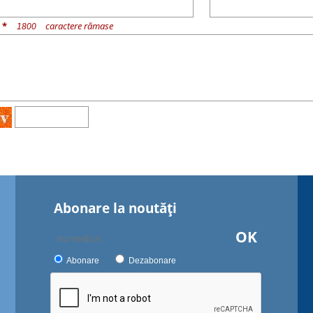
u
*
caractere rămase
Abonare la noutăţi
OK
Abonare
Dezabonare