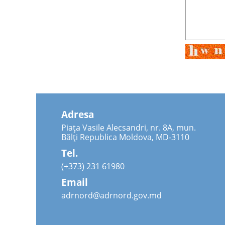
Adresa
Piața Vasile Alecsandri, nr. 8A, mun.
Bălți Republica Moldova, MD-3110
Tel.
(+373) 231 61980
Email
adrnord@adrnord.gov.md