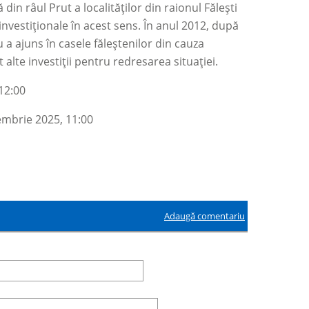
in râul Prut a localităților din raionul Fălești
nvestiționale în acest sens. În anul 2012, după
u a ajuns în casele făleștenilor din cauza
alte investiții pentru redresarea situației.
12:00
embrie 2025, 11:00
Adaugă comentariu