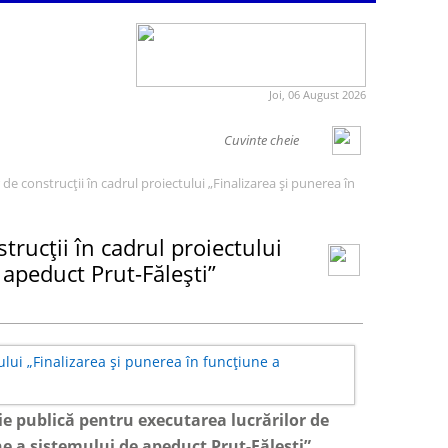
Joi, 06 August 2026
 de construcții în cadrul proiectului „Finalizarea și punerea în
trucții în cadrul proiectului
 apeduct Prut-Fălești”
ie publică pentru executarea lucrărilor de
ne a sistemului de apeduct Prut-Fălești”.