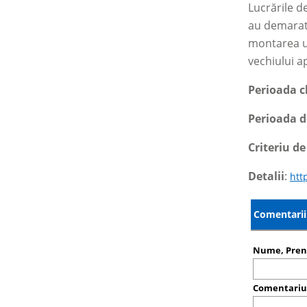
Lucrările d
au demarat 
montarea un
vechiului a
Perioada cl
Perioada d
Criteriu de
Detalii
:
htt
Comentarii 
Nume, Pre
Comentari