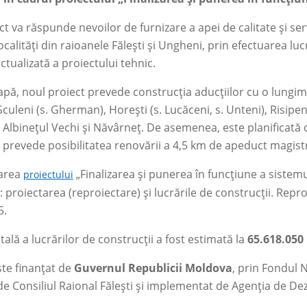
ct va răspunde nevoilor de furnizare a apei de calitate și ser
ocalități din raioanele Fălești și Ungheni, prin efectuarea luc
ctualizată a proiectului tehnic.
apă, noul proiect prevede construcția aducțiilor cu o lungime
 Sculeni (s. Gherman), Horești (s. Lucăceni, s. Unteni), Risipen
i, Albinețul Vechi și Năvârneț. De asemenea, este planificată
e prevede posibilitatea renovării a 4,5 km de apeduct magistr
area
„Finalizarea și punerea în funcțiune a sistemul
proiectului
 proiectarea (reproiectare) și lucrările de construcții. Repr
5.
tală a lucrărilor de construcții a fost estimată la
65.618.05
ste finanțat de
Guvernul Republicii Moldova
, prin Fondul 
de Consiliul Raional Fălești și implementat de Agenția de De