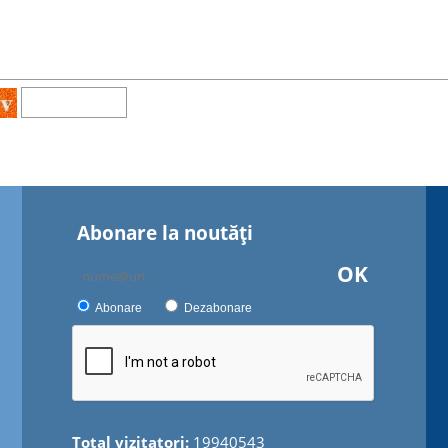
Abonare la noutăţi
OK
Abonare
Dezabonare
Total vizitatori:
19940543