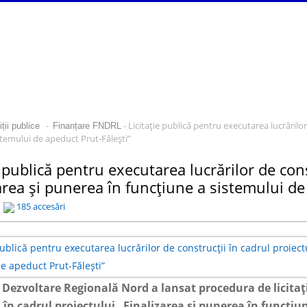
-
- Licitație publică pentru executarea lucrărilor
ții publice
Finanțare FNDRL
stemului de apeduct Prut-Fălești”
e publică pentru executarea lucrărilor de cons
area și punerea în funcțiune a sistemului de
185 accesări
 Dezvoltare Regională Nord a lansat procedura de licitaț
 în cadrul proiectului „Finalizarea și punerea în funcțiu