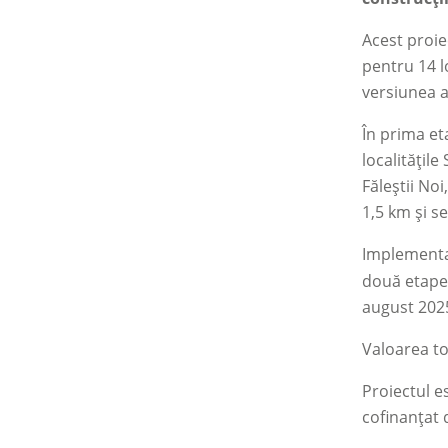
Acest proie
pentru 14 l
versiunea a
În prima et
localitățile
Făleștii No
1,5 km și s
Implement
două etape:
august 202
Valoarea to
Proiectul e
cofinanțat 