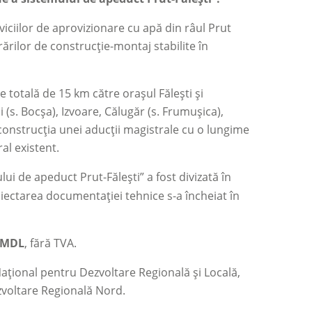
viciilor de aprovizionare cu apă din râul Prut
rărilor de construcție-montaj stabilite în
 totală de 15 km către orașul Fălești și
i (s. Bocșa), Izvoare, Călugăr (s. Frumușica),
 construcția unei aducții magistrale cu o lungime
al existent.
ui de apeduct Prut-Fălești” a fost divizată în
oiectarea documentației tehnice s-a încheiat în
0 MDL
, fără TVA.
Național pentru Dezvoltare Regională și Locală,
zvoltare Regională Nord.