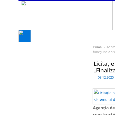
-
Prima
Achizi
funcțiune a si
Licitați
„Finaliz
08.12.2025
Agenția de
construcții