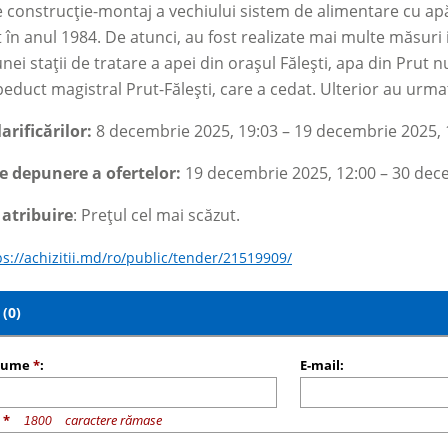
e construcție-montaj a vechiului sistem de alimentare cu apă d
în anul 1984. De atunci, au fost realizate mai multe măsuri i
ei stații de tratare a apei din orașul Fălești, apa din Prut n
peduct magistral Prut-Fălești, care a cedat. Ulterior au urmat 
arificărilor:
8 decembrie 2025, 19:03 – 19 decembrie 2025, 
e depunere a ofertelor:
19 decembrie 2025, 12:00 – 30 dec
 atribuire
: Prețul cel mai scăzut.
ps://achizitii.md/ro/public/tender/21519909/
(0)
nume
*
:
E-mail:
u
*
caractere rămase