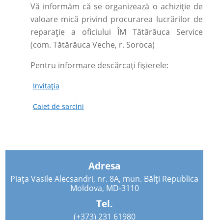
Vă informăm că se organizează o achiziție de
valoare mică privind procurarea lucrărilor de
reparație a oficiului ÎM Tătărăuca Service
(com. Tătărăuca Veche, r. Soroca)
Pentru informare descărcați fișierele:
Invitația
Caiet de sarcini
Adresa
Piața Vasile Alecsandri, nr. 8A, mun. Bălți Republica
Moldova, MD-3110
Tel.
(+373) 231 61980