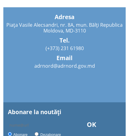
Adresa
Piața Vasile Alecsandri, nr. 8A, mun. Bălți Republica
Moldova, MD-3110
Tel.
(+373) 231 61980
Email
adrnord@adrnord.gov.md
Abonare la noutăţi
OK
Abonare
Dezabonare