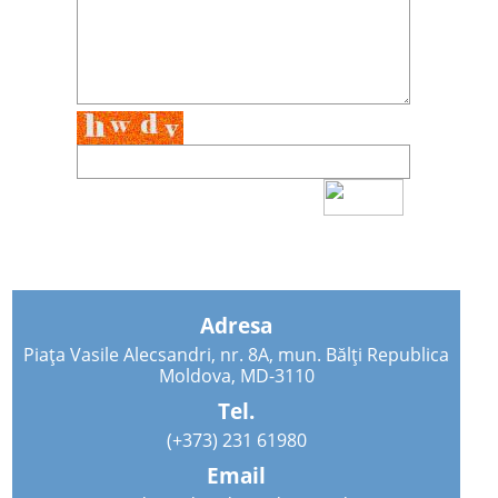
Adresa
Piața Vasile Alecsandri, nr. 8A, mun. Bălți Republica
Moldova, MD-3110
Tel.
(+373) 231 61980
Email