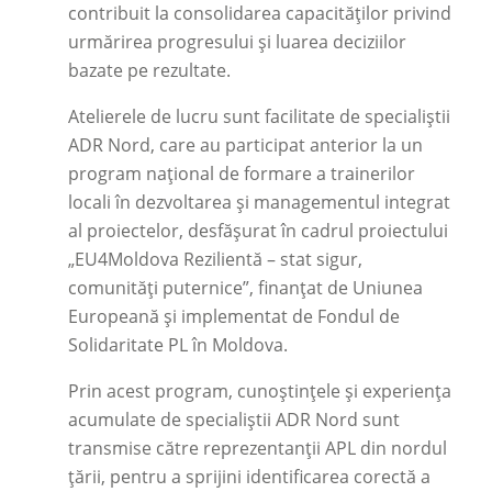
contribuit la consolidarea capacităților privind
urmărirea progresului și luarea deciziilor
bazate pe rezultate.
Atelierele de lucru sunt facilitate de specialiștii
ADR Nord, care au participat anterior la un
program național de formare a trainerilor
locali în dezvoltarea și managementul integrat
al proiectelor, desfășurat în cadrul proiectului
„EU4Moldova Rezilientă – stat sigur,
comunități puternice”, finanțat de Uniunea
Europeană și implementat de Fondul de
Solidaritate PL în Moldova.
Prin acest program, cunoștințele și experiența
acumulate de specialiștii ADR Nord sunt
transmise către reprezentanții APL din nordul
țării, pentru a sprijini identificarea corectă a