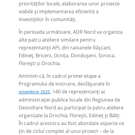
priorităților locale, elaborarea unor proiecte
viabile și implementarea eficientă a
investițiilor în comunități.
În perioada următoare, ADR Nord va organiza
alte patru ateliere similare pentru
reprezentanții APL din raioanele Râșcani,
Edineț, Briceni, Ocnița, Dondușeni, Soroca,
Florești și Drochia.
Amintim că, în cadrul primei etape a
Programului de instruire, desfășurate în
, 140 de reprezentanți ai
octombrie 2025
administrației publice locale din Regiunea de
Dezvoltare Nord au participat la patru ateliere
organizate la Drochia, Florești, Edineț și Bălți.
În cadrul acestora au fost abordate aspecte ce
țin de ciclul complet al unui proiect – de la