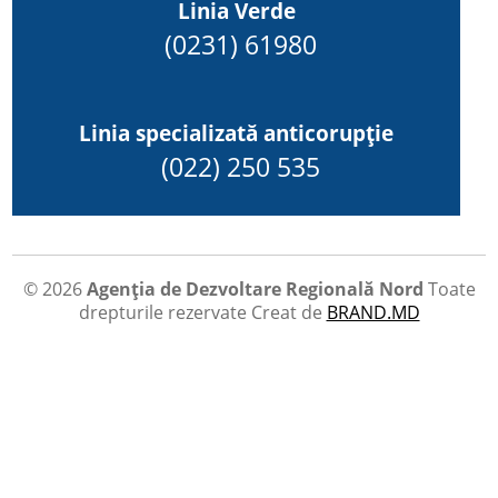
Linia Verde
(0231) 61980
Linia specializată anticorupție
(022) 250 535
© 2026
Agenția de Dezvoltare Regională Nord
Toate
drepturile rezervate
Creat de
BRAND.MD