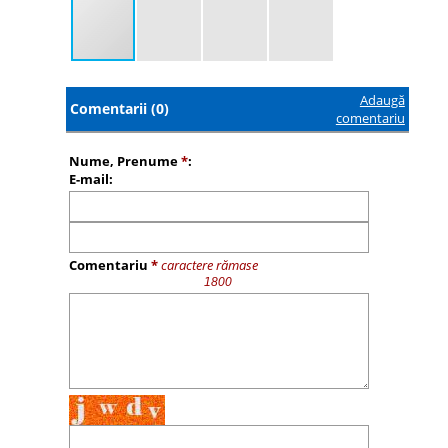
Adaugă
Comentarii (0)
comentariu
Nume, Prenume
*
:
E-mail:
Comentariu
*
caractere rămase