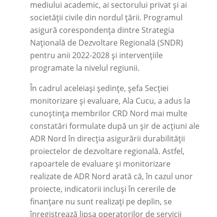
mediului academic, ai sectorului privat și ai
societății civile din nordul țării. Programul
asigură corespondența dintre Strategia
Națională de Dezvoltare Regională (SNDR)
pentru anii 2022-2028 și intervențiile
programate la nivelul regiunii.
În cadrul aceleiași ședințe, șefa Secției
monitorizare și evaluare, Ala Cucu, a adus la
cunoștința membrilor CRD Nord mai multe
constatări formulate după un șir de acțiuni ale
ADR Nord în direcția asigurării durabilității
proiectelor de dezvoltare regională. Astfel,
rapoartele de evaluare și monitorizare
realizate de ADR Nord arată că, în cazul unor
proiecte, indicatorii incluși în cererile de
finanțare nu sunt realizați pe deplin, se
înregistrează lipsa operatorilor de servicii