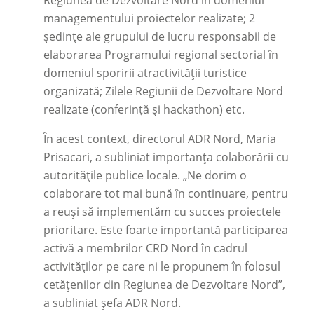
Regiunea de Dezvoltare Nord în domeniul
managementului proiectelor realizate; 2
ședințe ale grupului de lucru responsabil de
elaborarea Programului regional sectorial în
domeniul sporirii atractivității turistice
organizată; Zilele Regiunii de Dezvoltare Nord
realizate (conferință și hackathon) etc.
În acest context, directorul ADR Nord, Maria
Prisacari, a subliniat importanța colaborării cu
autoritățile publice locale. „Ne dorim o
colaborare tot mai bună în continuare, pentru
a reuși să implementăm cu succes proiectele
prioritare. Este foarte importantă participarea
activă a membrilor CRD Nord în cadrul
activităților pe care ni le propunem în folosul
cetățenilor din Regiunea de Dezvoltare Nord”,
a subliniat șefa ADR Nord.