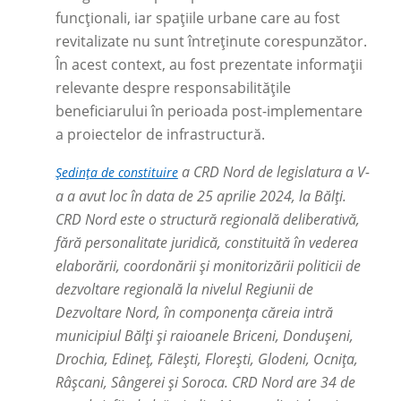
funcționali, iar spațiile urbane care au fost
revitalizate nu sunt întreținute corespunzător.
În acest context, au fost prezentate informații
relevante despre responsabilitățile
beneficiarului în perioada post-implementare
a proiectelor de infrastructură.
a CRD Nord de legislatura a V-
Ședința de constituire
a a avut loc în data de 25 aprilie 2024, la Bălți.
CRD Nord este o structură regională deliberativă,
fără personalitate juridică, constituită în vederea
elaborării, coordonării și monitorizării politicii de
dezvoltare regională la nivelul Regiunii de
Dezvoltare Nord, în componența căreia intră
municipiul Bălți și raioanele Briceni, Dondușeni,
Drochia, Edineț, Fălești, Florești, Glodeni, Ocnița,
Râșcani, Sângerei și Soroca. CRD Nord are 34 de