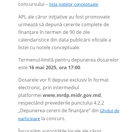
concursului –
.
lista notelor conceptuale
APL ale căror inițiative au fost promovate
urmează să depună cererile complete de
finanțare în termen de 90 de zile
calendaristice din data publicării oficiale a
listei cu notele conceptuale.
Termenul-limită pentru depunerea dosarelor
este
16 mai 2025, ora 17:00
.
Dosarele vor fi depuse exclusiv în format
electronic, prin intermediul
platformei
www.mrdp.midr.gov.md
,
respectând prevederile punctului 4.2.2
„Depunerea cererii de finanțare” din
Ghidul de
la concurs.
participare
Încurajăm autoritățile locale ale căror