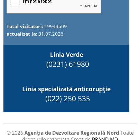
Total vizitatori:
19944609
actualizat la:
31.07.2026
Linia Verde
(0231) 61980
Linia specializată anticorupție
(022) 250 535
© 2026
Agenția de Dezvoltare Regională Nord
Toate
drepturile rezervate
Creat de
BRAND.MD