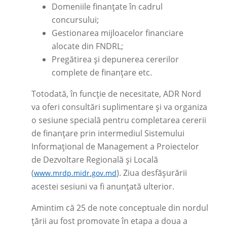
Domeniile finanțate în cadrul
concursului;
Gestionarea mijloacelor financiare
alocate din FNDRL;
Pregătirea și depunerea cererilor
complete de finanțare etc.
Totodată, în funcție de necesitate, ADR Nord
va oferi consultări suplimentare și va organiza
o sesiune specială pentru completarea cererii
de finanțare prin intermediul Sistemului
Informațional de Management a Proiectelor
de Dezvoltare Regională și Locală
(
). Ziua desfășurării
www.mrdp.midr.gov.md
acestei sesiuni va fi anunțată ulterior.
Amintim că 25 de note conceptuale din nordul
țării au fost promovate în etapa a doua a