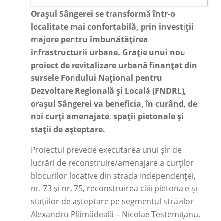
Orașul Sângerei se transformă într-o
localitate mai confortabilă, prin investiții
majore pentru îmbunătățirea
infrastructurii urbane. Grație unui nou
proiect de revitalizare urbană finanțat din
sursele Fondului Național pentru
Dezvoltare Regională și Locală (FNDRL),
orașul Sângerei va beneficia, în curând, de
noi curți amenajate, spații pietonale și
stații de așteptare.
Proiectul prevede executarea unui șir de
lucrări de reconstruire/amenajare a curților
blocurilor locative din strada Independenței,
nr. 73 și nr. 75, reconstruirea căii pietonale și
stațiilor de așteptare pe segmentul străzilor
Alexandru Plămădeală – Nicolae Testemițanu,