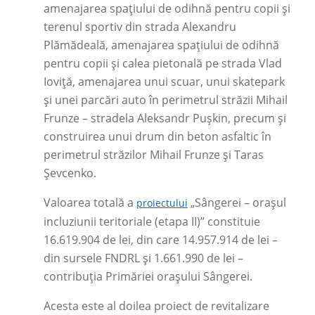
amenajarea spațiului de odihnă pentru copii și
terenul sportiv din strada Alexandru
Plămădeală, amenajarea spațiului de odihnă
pentru copii și calea pietonală pe strada Vlad
Ioviță, amenajarea unui scuar, unui skatepark
și unei parcări auto în perimetrul străzii Mihail
Frunze – stradela Aleksandr Pușkin, precum și
construirea unui drum din beton asfaltic în
perimetrul străzilor Mihail Frunze și Taras
Șevcenko.
Valoarea totală a
„Sângerei – orașul
proiectului
incluziunii teritoriale (etapa II)” constituie
16.619.904 de lei, din care 14.957.914 de lei –
din sursele FNDRL și 1.661.990 de lei –
contribuția Primăriei orașului Sângerei.
Acesta este al doilea proiect de revitalizare