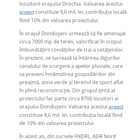
locuitorii orașului Drochia. Valoarea acestui
constituie 9,6 mil. lei, contribuția locală
proiect
fiind 10% din valoarea proiectului.
În orașul Dondușeni urmează să fie amenajat
circa 7000 mp de teren, valorificat în scopul
îmbunătățirii condițiilor de trai a cetățenilor.
În prezent, se lucrează la întărirea digurilor
canalului de scurgere a apelor pluviale, care
va preveni înnămolirea gospodăriilor din
preajmă, zona verde și terenul de sport aflat
în plină reconstrucție. Din grupul-țintă al
proiectului fac parte circa 8700 locuitori ai
orașului Dondușeni. Valoarea acestui
proiect
constituie 8,6 mil. lei, contribuția locală fiind
de 10% din valoarea proiectului.
În acest an, din sursele FNDRL, ADR Nord