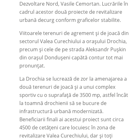
Dezvoltare Nord, Vasile Cemortan. Lucrările în
cadrul acestor două proiecte de revitalizare
urbană decurg conform graficelor stabilite.
Viitoarele terenuri de agrement și de joacă din
sectorul Valea Curechiului a orașului Drochia,
precum și cele de pe strada Aleksandr Pușkin
din orașul Dondușeni capătă contur tot mai
pronunțat.
La Drochia se lucrează de zor la amenajarea a
două terenuri de joacă și a unui complex
sportiv cu o suprafață de 3500 mp, astfel încât
la toamnă drochienii să se bucure de
infrastructură urbană modernizată.
Beneficiarii finali ai acestui proiect sunt circa
4500 de cetățeni care locuiesc în zona de
revitalizare Valea Curechiului, dar și toți