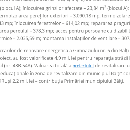
3
blocul A); înlocuirea grinzilor afectate
–
23,84 m
(blocul A)
 termoizolarea pereților exteriori
–
3.090,18 mp, termoizolare
43 mp; înlocuirea ferestrelor
–
614,02 mp; repararea pragur
rea pereului – 378,3 mp; acces pentru persoane cu dizabilităț
ermice – 2.035,59 m; montarea instalațiilor de ventilare – 3
rărilor de renovare energetică a Gimnaziului nr. 6 din Bălți c
oiect, au fost valorificate 4,9 mil. lei pentru reparația străzi
l (nr. 48B-54A). Valoarea totală a
de revitalizare 
proiectului
r educaționale în zona de revitalizare din municipiul Bălți” const
L și 2,2 mil. lei – contribuția Primăriei municipiului Bălți.