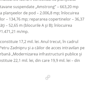
; tavane suspendate „Amstrong”
–
663,20 mp
a planșeelor de pod – 2.006,8 mp; înlocuirea
ilor
–
134,76 mp; repararea copertinelor
–
36,37
i – 52,65 m (blocurile A și B); înlocuirea
07/1.471,21 m/mp.
onstituie 17,2 mil. lei. Anul trecut, în cadrul
i Petru Zadnipru și a căilor de acces intravilan pe
urbană „Modernizarea infrastructurii publice și
ituie 22,1 mil. lei, din care 19,9 mil. lei – din