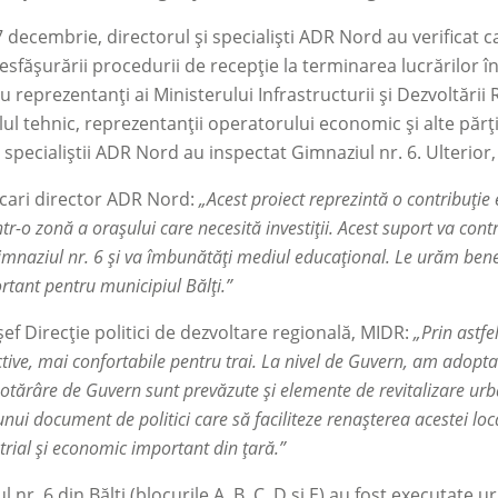
7 decembrie, directorul și specialiști ADR Nord au verificat ca
esfășurării procedurii de recepție la terminarea lucrărilor în
 reprezentanți ai Ministerului Infrastructurii și Dezvoltării 
ul tehnic, reprezentanții operatorului economic și alte păr
, specialiștii ADR Nord au inspectat Gimnaziul nr. 6. Ulterior
cari director ADR Nord:
„Acest proiect reprezintă o contribuție
 într-o zonă a orașului care necesită investiții. Acest suport va co
imnaziul nr. 6 și va îmbunătăți mediul educațional. Le urăm benefi
rtant pentru municipiul Bălți.”
șef Direcție politici de dezvoltare regională, MIDR:
„Prin astfe
ctive, mai confortabile pentru trai. La nivel de Guvern, am adopta
otărâre de Guvern sunt prevăzute și elemente de revitalizare urban
nui document de politici care să faciliteze renașterea acestei loca
trial și economic important din țară.”
l nr. 6 din Bălți (blocurile A, B, C, D și E) au fost executate