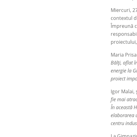
Miercuri, 2
contextul d
Împreună cu
responsabil
proiectului
Maria Prisa
Bălți, aflat
energie la G
proiect impo
Igor Malai, 
fie mai atra
În această H
elaborarea u
centru indus
La Gimnaziu