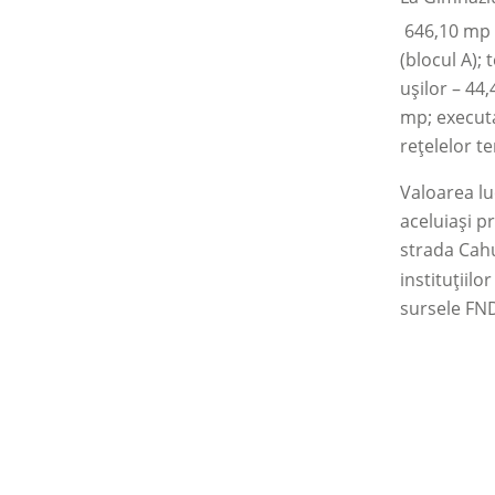
646,10 mp (
(blocul A);
ușilor
–
44,
mp; executa
rețelelor t
Valoarea luc
aceluiași pr
strada Cahu
instituțiilo
sursele FNDR