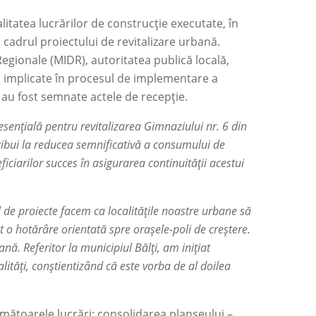
litatea lucrărilor de construcție executate, în
 cadrul proiectului de revitalizare urbană.
Regionale (MIDR), autoritatea publică locală,
ți implicate în procesul de implementare a
, au fost semnate actele de recepție.
 esențială pentru revitalizarea Gimnaziului nr. 6 din
ntribui la reducea semnificativă a consumului de
ciarilor succes în asigurarea continuității acestui
l de proiecte facem ca localitățile noastre urbane să
t o hotărâre orientată spre orașele-poli de creștere.
ă. Referitor la municipiul Bălți, am inițiat
lități, conștientizând că este vorba de al doilea
 următoarele lucrări: consolidarea planșeului
–