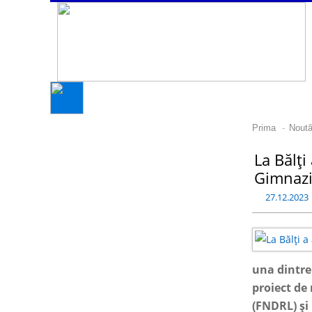
-
Prima
Noută
La Bălți
Gimnazi
27.12.2023
una dintre 
proiect de
(FNDRL) și