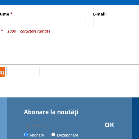
nume
*
:
E-mail:
u
*
caractere rămase
Abonare la noutăţi
OK
Abonare
Dezabonare