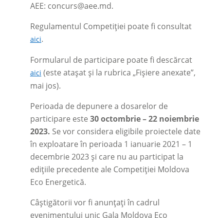
AEE:
concurs@aee.md
.
Regulamentul Competiției poate fi consultat
.
aici
Formularul de participare poate fi descărcat
(este atașat și la rubrica „Fișiere anexate”,
aici
mai jos).
Perioada de depunere a dosarelor de
participare este
30 octombrie – 22 noiembrie
2023.
Se vor considera eligibile proiectele date
în exploatare în perioada 1 ianuarie 2021 – 1
decembrie 2023 și care nu au participat la
edițiile precedente ale Competiției Moldova
Eco Energetică.
Câștigătorii vor fi anunțați în cadrul
evenimentului unic Gala Moldova Eco