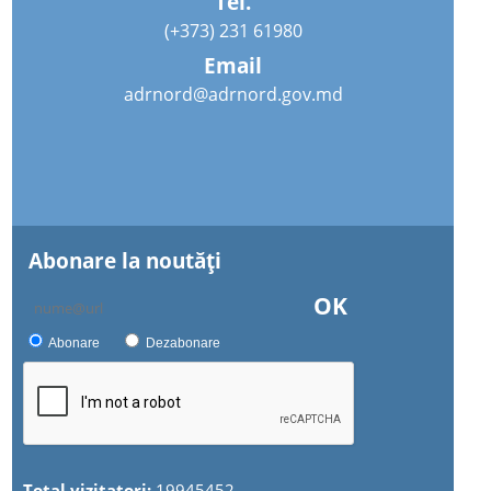
Tel.
(+373) 231 61980
Email
adrnord@adrnord.gov.md
Abonare la noutăţi
OK
Abonare
Dezabonare
Total vizitatori:
19945452