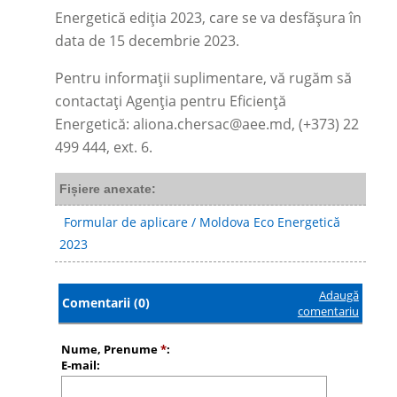
Energetiсă ediția 2023, care se va desfășura în
data de 15 decembrie 2023.
Pentru informații suplimentare, vă rugăm să
contactați Agenția pentru Eficiență
Energetică:
aliona.chersac@aee.md
, (+373) 22
499 444, ext. 6.
Fișiere anexate:
Formular de aplicare / Moldova Eco Energetică
2023
Adaugă
Comentarii (0)
comentariu
Nume, Prenume
*
:
E-mail: