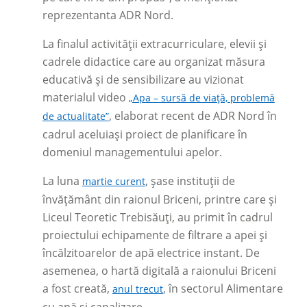
reprezentanta ADR Nord.
La finalul activității extracurriculare, elevii și
cadrele didactice care au organizat măsura
educativă și de sensibilizare au vizionat
materialul video
„Apa
–
sursă de viață, problemă
, elaborat recent de ADR Nord în
de actualitate”
cadrul aceluiași proiect de planificare în
domeniul managementului apelor.
La luna
, șase instituții de
martie curent
învățământ din raionul Briceni, printre care și
Liceul Teoretic Trebisăuți, au primit în cadrul
proiectului echipamente de filtrare a apei și
încălzitoarelor de apă electrice instant. De
asemenea, o hartă digitală a raionului Briceni
a fost creată,
, în sectorul Alimentare
anul trecut