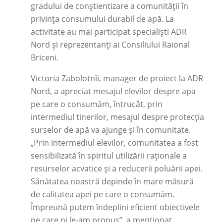
gradului de conștientizare a comunității în
privința consumului durabil de apă. La
activitate au mai participat specialiști ADR
Nord și reprezentanți ai Consiliului Raional
Briceni.
Victoria Zabolotnîi, manager de proiect la ADR
Nord, a apreciat mesajul elevilor despre apa
pe care o consumăm, întrucât, prin
intermediul tinerilor, mesajul despre protecția
surselor de apă va ajunge și în comunitate.
„Prin intermediul elevilor, comunitatea a fost
sensibilizată în spiritul utilizării raționale a
resurselor acvatice și a reducerii poluării apei.
Sănătatea noastră depinde în mare măsură
de calitatea apei pe care o consumăm.
Împreună putem îndeplini eficient obiectivele
pe care ni le-am propus”, a menționat