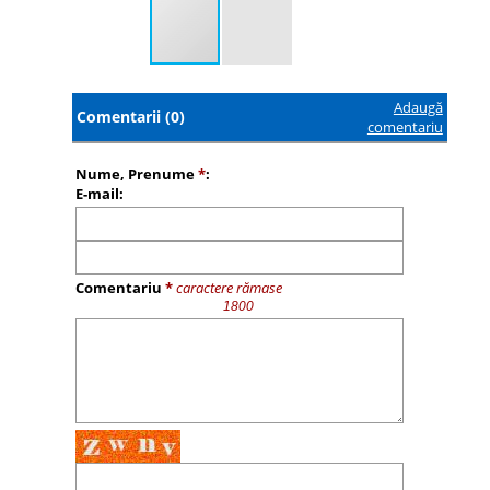
Adaugă
Comentarii (0)
comentariu
Nume, Prenume
*
:
E-mail:
Comentariu
*
caractere rămase