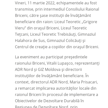
Vineri, 11 martie 2022, echipamentele au fost
transmise, prin intermediul Consiliului Raional
Briceni, către șase instituții de învățământ
beneficiare din raion: Liceul Teoretic „Grigore
Vieru” din orașul Briceni, Liceul Teoretic
Tețcani, Liceul Teoretic Trebisăuți, Gimnaziul
Halahora de Sus, Gimnaziul Colicăuți și
Centrul de creație a copiilor din orașul Briceni.
La eveniment au participat președintele
raionului Briceni, Vitalii Lupașco, reprezentanți
ADR Nord și GIZ Moldova și directorii
instituțiilor de învățământ beneficiare. În
context, directorul ADR Nord, Maria Prisacari,
a remarcat implicarea autorităților locale din
raionul Briceni în procesul de implementare a
Obiectivelor de Dezvoltare Durabilă în
Regiunea de Dezvoltare Nord, prin