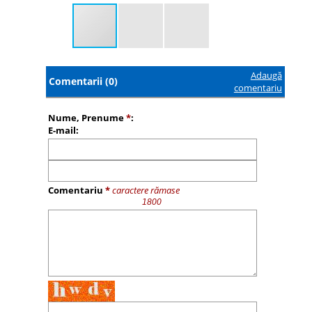
Adaugă
Comentarii (0)
comentariu
Nume, Prenume
*
:
E-mail:
Comentariu
*
caractere rămase