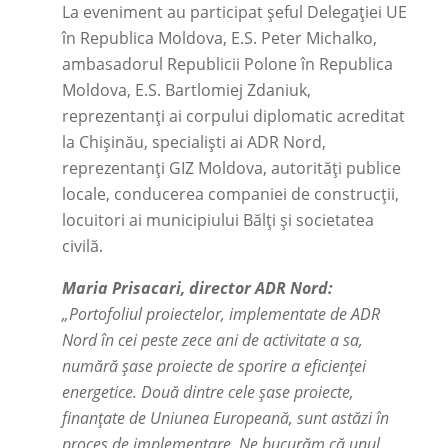
La eveniment au participat șeful Delegației UE
în Republica Moldova, E.S. Peter Michalko,
ambasadorul Republicii Polone în Republica
Moldova, E.S. Bartlomiej Zdaniuk,
reprezentanți ai corpului diplomatic acreditat
la Chișinău, specialiști ai ADR Nord,
reprezentanți GIZ Moldova, autorități publice
locale, conducerea companiei de construcții,
locuitori ai municipiului Bălți și societatea
civilă.
Maria Prisacari, director ADR Nord:
„Portofoliul proiectelor, implementate de ADR
Nord în cei peste zece ani de activitate a sa,
numără șase proiecte de sporire a eficienței
energetice. Două dintre cele șase proiecte,
finanțate de Uniunea Europeană, sunt astăzi în
proces de implementare. Ne bucurăm că unul