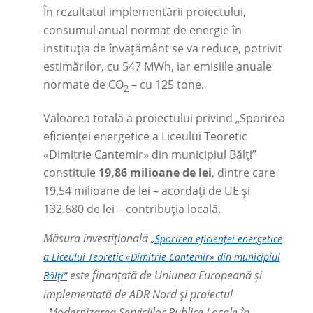
În rezultatul implementării proiectului,
consumul anual normat de energie în
instituția de învățământ se va reduce, potrivit
estimărilor, cu 547 MWh, iar emisiile anuale
normate de CO
–
cu 125 tone.
2
Valoarea totală a proiectului privind „Sporirea
eficienței energetice a Liceului Teoretic
«Dimitrie Cantemir» din municipiul Bălți”
constituie
19,86 milioane de lei
, dintre care
19,54 milioane de lei – acordați de UE și
132.680 de lei
–
contribuția locală.
Măsura investițională
„Sporirea eficienței energetice
a Liceului Teoretic «Dimitrie Cantemir» din municipiul
este finanțată de Uniunea Europeană și
Bălți”
implementată de ADR Nord și proiectul
„Modernizarea Serviciilor Publice Locale în