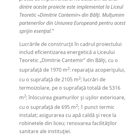
dintre aceste proiecte este implementat la Liceul
Teoretic
«Dimitrie Cantemir»
din Bălți. Mulțumim
partenerilor din Uniunea Europeană pentru acest
sprijin esențial.”
Lucrările de construcții în cadrul proiectului
includ eficientizarea energetică a Liceului
Teoretic „Dimitrie Cantemir” din Bălți, cu o
2
suprafață de 1970 m
: reparația acoperișului,
2
cu o suprafață de 2105 m
; lucrări de
termoizolare, pe o suprafață totală de 5316
2
m
; înlocuirea geamurilor și ușilor exterioare,
2
cu o suprafață de 695 m
; 1 punct termic
instalat; asigurarea cu apă caldă și rece la
robinetele din liceu; renovarea facilităților
sanitare ale instituției.