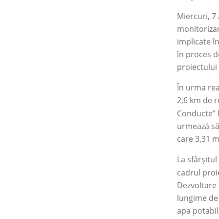
Miercuri, 7
monitorizar
implicate î
în proces d
proiectului
În urma real
2,6 km de 
Conducte” l
urmează să 
care 3,31 m
La sfârșitu
cadrul proi
Dezvoltare 
lungime de 
apa potabil