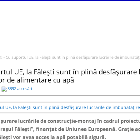
- Cu suportul UE, la Fălești sunt în plină desfășurare lucrările de îmbunătăț
ți
tul UE, la Fălești sunt în plină desfășurare 
lor de alimentare cu apă
3392 accesări
ășurare lucrările de construcție-montaj în cadrul proiect
rașul Fălești”, finanțat de Uniunea Europeană. Grație ace
lești vor avea acces la apă potabilă sigură.