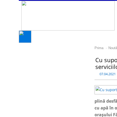
-
Prima
Noută
Cu supor
servicii
07.04.2021
plină desf
cu apă în o
orașului Fă