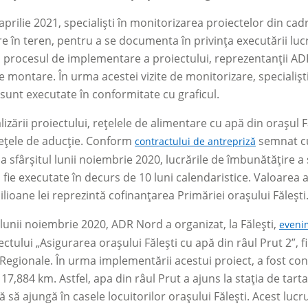
 aprilie 2021, specialiști în monitorizarea proiectelor din ca
e în teren, pentru a se documenta în privința executării lucr
n procesul de implementare a proiectului, reprezentanții AD
e montare. În urma acestei vizite de monitorizare, specialișt
 sunt executate în conformitate cu graficul.
izării proiectului, rețelele de alimentare cu apă din orașul Fă
rețele de aducție. Conform
semnat cu
contractului de antrepriză
a sfârșitul lunii noiembrie 2020, lucrările de îmbunătățire a 
fie executate în decurs de 10 luni calendaristice. Valoarea 
ilioane lei reprezintă cofinanțarea Primăriei orașului Fălești
l lunii noiembrie 2020, ADR Nord a organizat, la Fălești,
eveni
ectului „Asigurarea orașului Fălești cu apă din râul Prut 2”,
Regionale. În urma implementării acestui proiect, a fost cons
17,884 km. Astfel, apa din râul Prut a ajuns la stația de tart
ă să ajungă în casele locuitorilor orașului Fălești. Acest lucr