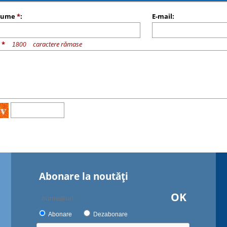
nume
*
:
E-mail:
u
*
caractere rămase
Abonare la noutăţi
OK
Abonare
Dezabonare