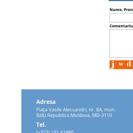
Nume, Pre
Comentari
Adresa
Piața Vasile Alecsandri, nr. 8A, mun.
Bălți Republica Moldova, MD-3110
Tel.
(+373) 231 61980