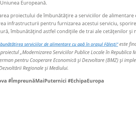
e Uniunea Europeană.
ea proiectului de îmbunătățire a serviciilor de alimentare cu
a infrastructurii pentru furnizarea acestui serviciu, sporire
gură, îmbunătățind astfel condițiile de trai ale cetățenilor 
este fi
bunătățirea serviciilor de alimentare cu apă în orașul Fălești”
proiectul „Modernizarea Serviciilor Publice Locale în Republica 
German pentru Cooperare Economică și Dezvoltare (BMZ) și imple
 Dezvoltării Regionale și Mediului.
va #ÎmpreunăMaiPuternici #EchipaEuropa