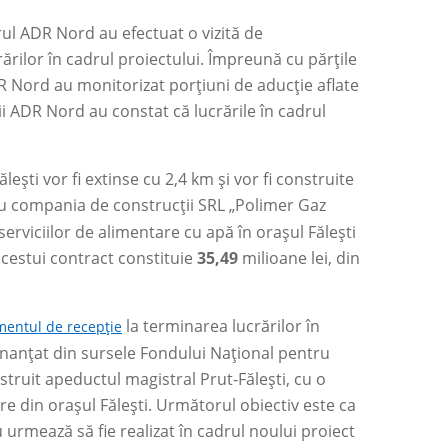
drul ADR Nord au efectuat o vizită de
ărilor în cadrul proiectului. Împreună cu părțile
R Nord au monitorizat porțiuni de aducție aflate
ii ADR Nord au constat că lucrările în cadrul
lești vor fi extinse cu 2,4 km și vor fi construite
 compania de construcții SRL „Polimer Gaz
serviciilor de alimentare cu apă în orașul Fălești
acestui contract constituie
35,49
milioane lei, din
.
la terminarea lucrărilor în
mentul de recepție
 finanțat din sursele Fondului Național pentru
truit apeductul magistral Prut-Fălești, cu o
are din orașul Fălești. Următorul obiectiv este ca
u urmează să fie realizat în cadrul noului proiect