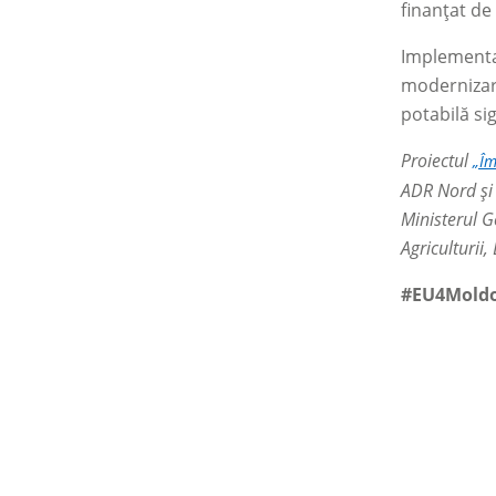
finanțat d
Implementar
modernizare
potabilă si
Proiectul
„Îm
ADR Nord și 
Ministerul 
Agriculturii,
#EU4Moldo