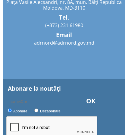
Piața Vasile Alecsandri, nr. 8A, mun. Bălți Republica
Moldova, MD-3110
Tel.
(+373) 231 61980
Email
adrnord@adrnord.gov.md
Abonare la noutăţi
OK
Abonare
Dezabonare