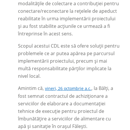
modalitățile de colectare a contribuției pentru
conectare/reconectare la rețelele de apeduct
reabilitate în urma implementării proiectului
și au fost stabilite acțiunile ce urmează a fi
întreprinse în acest sens.
Scopul acestui CDL este să ofere soluții pentru
problemele ce ar putea apărea pe parcursul
implementării proiectului, precum și mai
multă responsabilitate părților implicate la
nivel local.
Amintim că,
, la Bălți, a
vineri, 26 octombrie a.c.
fost semnat contractul de achiziționare a
serviciilor de elaborare a documentației
tehnice de execuție pentru proiectul de
îmbunătățire a serviciilor de alimentare cu
apă și sanitație în orașul Fălești.