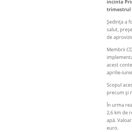
incinta Pri
trimestrul 
Ședința a f
salut, preșe
de aprovizi
Membrii CDL
implementar
acest contex
aprilie-iunie
Scopul aces
precum și m
În urma real
2,6 km de r
apă. Valoar
euro.