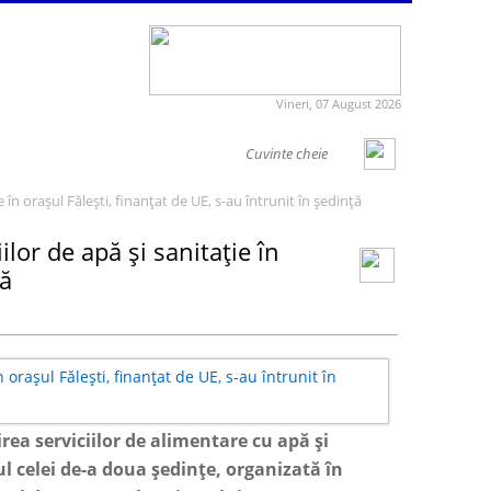
Vineri, 07 August 2026
 în orașul Fălești, finanțat de UE, s-au întrunit în ședință
lor de apă și sanitație în
ță
rea serviciilor de alimentare cu apă și
drul celei de-a doua ședințe, organizată în