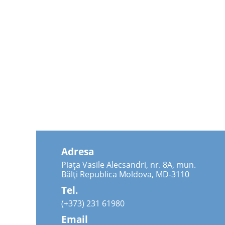
Adresa
Piața Vasile Alecsandri, nr. 8A, mun.
Bălți Republica Moldova, MD-3110
Tel.
(+373) 231 61980
Email