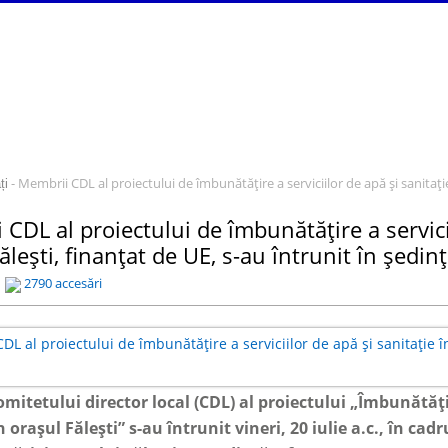
- Membrii CDL al proiectului de îmbunătățire a serviciilor de apă și sanitație
ți
CDL al proiectului de îmbunătățire a servicii
ălești, finanțat de UE, s-au întrunit în ședin
2790 accesări
mitetului director local (CDL) al proiectului „Îmbunătăți
n orașul Fălești” s-au întrunit vineri, 20 iulie a.c., în ca