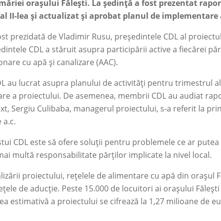
măriei orașului Fălești. La ședință a fost prezentat rapo
al II-lea și actualizat și aprobat planul de implementare a
ost prezidată de Vladimir Rusu, președintele CDL al proiectul
dintele CDL a stăruit asupra participării active a fiecărei păr
onare cu apă și canalizare (AAC).
 au lucrat asupra planului de activități pentru trimestrul al 
e a proiectului. De asemenea, membrii CDL au audiat raportul
t, Sergiu Culibaba, managerul proiectului, s-a referit la prin
 a.c.
tui CDL este să ofere soluții pentru problemele ce ar putea
ai multă responsabilitate părților implicate la nivel local.
izării proiectului, rețelele de alimentare cu apă din orașul Fă
ețele de aducție. Peste 15.000 de locuitori ai orașului Fălești
ea estimativă a proiectului se cifrează la 1,27 milioane de eu