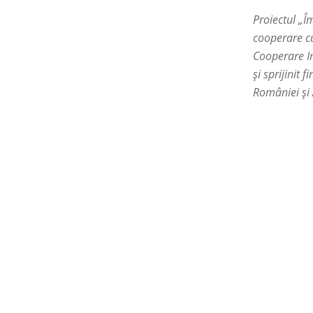
Proiectul „Î
cooperare cu
Cooperare In
și sprijinit
României și 