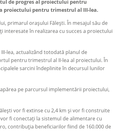
rtul de progres al proiectului pentru
 proiectului pentru trimestrul al III-lea.
ui, primarul orașului Fălești. În mesajul său de
ți interesate în realizarea cu succes a proiectului
III-lea, actualizând totodată planul de
 pentru trimestrul al II-lea al proiectului. În
cipalele sarcini îndeplinite în decursul lunilor
 apărea pe parcursul implementării proiectului,
lești vor fi extinse cu 2,4 km și vor fi construite
 vor fi conectați la sistemul de alimentare cu
ro, contribuția beneficiarilor fiind de 160.000 de