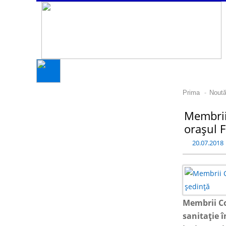
-
Prima
Noută
Membrii 
orașul F
20.07.2018
Membrii Co
sanitație î