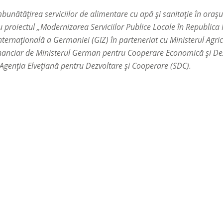
mbunătățirea serviciilor de alimentare cu apă și sanitație în oraș
 proiectul „Modernizarea Serviciilor Publice Locale în Republic
ternațională a Germaniei (GIZ) în parteneriat cu Ministerul Agricu
 financiar de Ministerul German pentru Cooperare Economică şi D
Agenţia Elveţiană pentru Dezvoltare şi Cooperare (SDC).