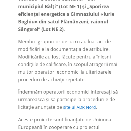
municipiul Bălți” (Lot NE 1) și „Sporirea
eficienței energetice a Gimnaziului
«Iurie
Boghiu
» din satul Flămânzeni, raionul
Sângerei” (Lot NE 2).
Membrii grupurilor de lucru au luat act de
modificările la documentația de atribuire.
Modificările au fost făcute pentru a înlesni
condițiile de calificare, în scopul atragerii mai
multor operatori economici la ulterioarele
proceduri de achiziții repetate.
Îndemnăm operatorii economici interesați să
urmărească și să participe la procedurile de
licitație anunțate pe
.
site-ul ADR Nord
Aceste proiecte sunt finanțate de Uniunea
Europeană în cooperare cu proiectul