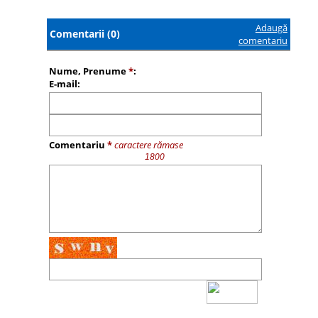
Adaugă
Comentarii (0)
comentariu
Nume, Prenume
*
:
E-mail:
Comentariu
*
caractere rămase