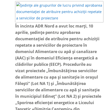
În incinta ADR Nord a avut loc marți, 10
aprilie, ședințe pentru aprobarea
documentației de atribuire pentru achiziții
repetate a serviciilor de proiectare în
domeniul Alimentare cu apă și canalizare
(AAC) și în domeniul Eficiența energetică a
clădirilor publice (EECP). Procedurile au
vizat proiectele „Îmbunătățirea serviciilor
de alimentare cu apa și sanitație in orașul
Fălești” (Lot NA 1) și „Îmbunătățirea
serviciilor de alimentare cu apă și sanitație
în municipiul Edineț” (Lot NA 2) și proiectele
„Sporirea eficienței energetice a Liceului
Teoretic
«Dimitrie Cantemir
» din