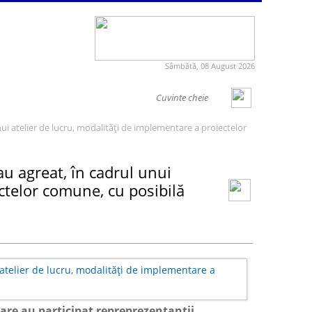
Sâmbătă, 08 August 2026
ui atelier de lucru, modalități de implementare a proiectelor
u agreat, în cadrul unui
ctelor comune, cu posibilă
care au participat repreprezentanții