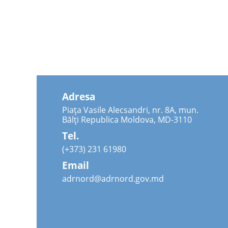
Adresa
Piața Vasile Alecsandri, nr. 8A, mun.
Bălți Republica Moldova, MD-3110
Tel.
(+373) 231 61980
Email
adrnord@adrnord.gov.md