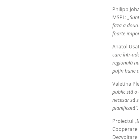
Philipp Joh
MSPL:
„Sunt
faza a doua.
foarte impor
Anatol Usat
care într-ad
regională nu
puțin bune d
Valetina Pl
public stă o
necesar să s
planificată”.
Proiectul „
Cooperare I
Dezvoltare 