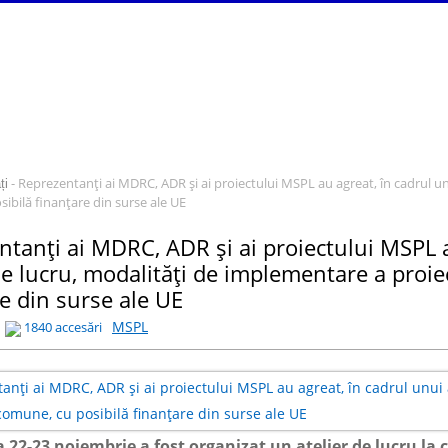
- Reprezentanți ai MDRC, ADR și ai proiectului MSPL au agreat, în cadrul un
ți
ibilă finanțare din surse ale UE
tanți ai MDRC, ADR și ai proiectului MSPL a
de lucru, modalități de implementare a proie
e din surse ale UE
MSPL
1840 accesări
 22-23 noiembrie a fost organizat un atelier de lucru la 