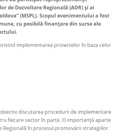
lor de Dezvoltare Regională (ADR) și ai
Moldova” (MSPL). Scopul evenimentului a fost
mune, cu posibilă finanțare din surse ale
ectului.
 privind implementarea proiectelor în baza celor
 obiectiv discutarea procedurii de implementare
ntru fiecare sector în parte. O importanță aparte
are Regională în procesul promovării strategiilor