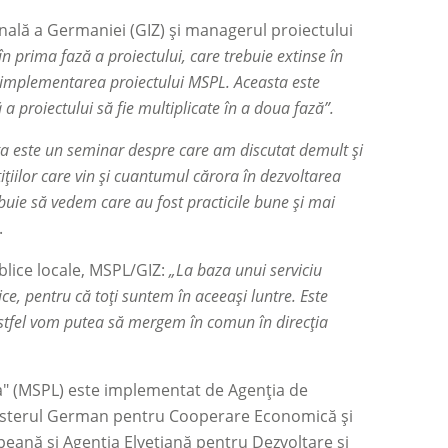
nală a Germaniei (GIZ) și managerul proiectului
n prima fază a proiectului, care trebuie extinse în
 implementarea proiectului MSPL. Aceasta este
a proiectului să fie multiplicate în a doua fază”.
a este un seminar despre care am discutat demult și
tițiilor care vin și cuantumul cărora în dezvoltarea
uie să vedem care au fost practicile bune și mai
.
blice locale, MSPL/GIZ:
„La baza unui serviciu
ce, pentru că toți suntem în aceeași luntre. Este
 astfel vom putea să mergem în comun în direcția
va" (MSPL) este implementat de Agenția de
Ministerul German pentru Cooperare Economică şi
eană și Agenţia Elveţiană pentru Dezvoltare şi