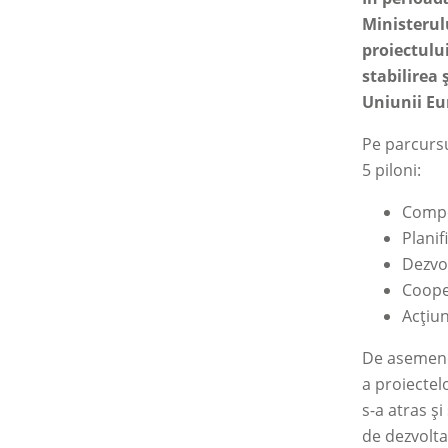
Ministerulu
proiectulu
stabilirea
Uniunii Eur
Pe parcursu
5 piloni:
Compo
Planif
Dezvol
Coope
Acțiun
De asemenea
a proiectel
s-a atras ș
de dezvolta