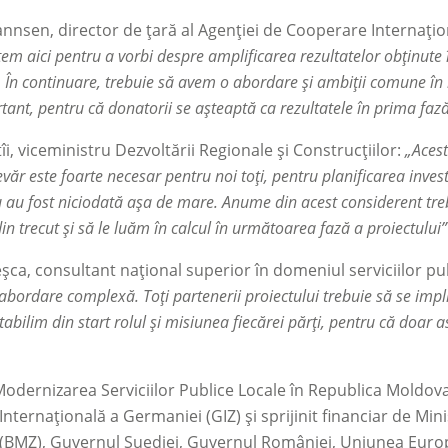
annsen, director de țară al Agenției de Cooperare Internațio
em aici pentru a vorbi despre amplificarea rezultatelor obținute î
 În continuare, trebuie să avem o abordare și ambiții comune în
tant, pentru că donatorii se așteaptă ca rezultatele în prima fază 
îi, viceministru Dezvoltării Regionale și Construcțiilor:
„Acest
evăr este foarte necesar pentru noi toți, pentru planificarea inves
 au fost niciodată așa de mare. Anume din acest considerent treb
in trecut și să le luăm în calcul în următoarea fază a proiectului”
eșca, consultant național superior în domeniul serviciilor pu
 abordare complexă. Toți partenerii proiectului trebuie să se impli
tabilim din start rolul și misiunea fiecărei părți, pentru că doar
Modernizarea Serviciilor Publice Locale în Republica Moldo
nternațională a Germaniei (GIZ) şi sprijinit financiar de 
(BMZ), Guvernul Suediei, Guvernul României, Uniunea Europ