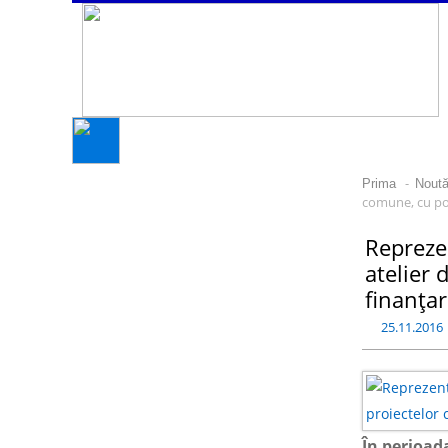
-
Prima
Noută
comune, cu pos
Reprezen
atelier 
finanțar
25.11.2016
În perioada