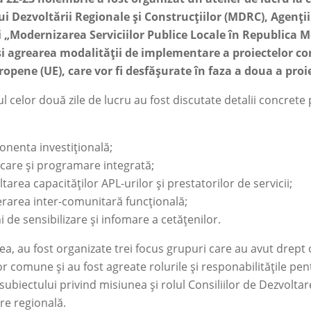
i Dezvoltării Regionale și Construcțiilor (MDRC), Agenții
i „Modernizarea Serviciilor Publice Locale în Republica 
 și agrearea modalității de implementare a proiectelor co
opene (UE), care vor fi desfășurate în faza a doua a proi
l celor două zile de lucru au fost discutate detalii concrete
nenta investițională;
icare și programare integrată;
tarea capacităților APL-urilor și prestatorilor de servicii;
rarea inter-comunitară funcțională;
i de sensibilizare și infomare a cetățenilor.
, au fost organizate trei focus grupuri care au avut drept
or comune și au fost agreate rolurile și responabilitățile pe
i subiectului privind misiunea și rolul Consiliilor de Dezvolt
re regională.