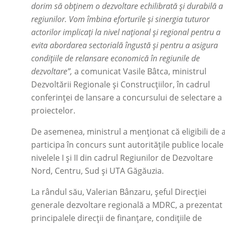
dorim să obținem o dezvoltare echilibrată și durabilă a
regiunilor. Vom îmbina eforturile și sinergia tuturor
actorilor implicați la nivel național și regional pentru a
evita abordarea sectorială îngustă și pentru a asigura
condițiile de relansare economică în regiunile de
dezvoltare”,
a comunicat Vasile Bâtca, ministrul
Dezvoltării Regionale și Construcțiilor, în cadrul
conferinței de lansare a concursului de selectare a
proiectelor.
De asemenea, ministrul a menționat că eligibili de 
participa în concurs sunt autoritățile publice locale
nivelele I și II din cadrul Regiunilor de Dezvoltare
Nord, Centru, Sud și UTA Găgăuzia.
La rândul său, Valerian Bânzaru, șeful Direcției
generale dezvoltare regională a MDRC, a prezentat
principalele direcții de finanțare, condițiile de