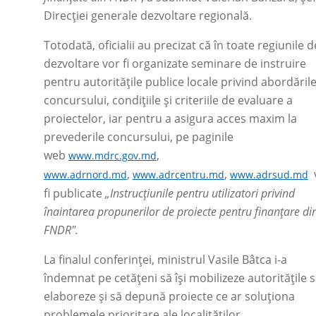
Direcției generale dezvoltare regională.
Totodată, oficialii au precizat că în toate regiunile d
dezvoltare vor fi organizate seminare de instruire
pentru autoritățile publice locale privind abordăril
concursului, condițiile și criteriile de evaluare a
proiectelor, iar pentru a asigura acces maxim la
prevederile concursului, pe paginile
web
,
www.mdrc.gov.md
,
,
v
www.adrnord.md
www.adrcentru.md
www.adrsud.md
fi publicate
„Instrucțiunile pentru utilizatori privind
înaintarea propunerilor de proiecte pentru finanțare di
FNDR".
La finalul conferinței, ministrul Vasile Bâtca i-a
îndemnat pe cetățeni să își mobilizeze autoritățile 
elaboreze și să depună proiecte ce ar soluționa
problemele prioritare ale localităților.