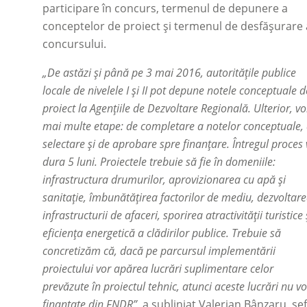
participare în concurs, termenul de depunere a
conceptelor de proiect și termenul de desfășurare 
concursului.
„De astăzi și până pe 3 mai 2016, autoritățile publice
locale de nivelele I și II pot depune notele conceptuale d
proiect la Agențiile de Dezvoltare Regională. Ulterior, vor
mai multe etape: de completare a notelor conceptuale,
selectare și de aprobare spre finanțare. Întregul proces
dura 5 luni. Proiectele trebuie să fie în domeniile:
infrastructura drumurilor, aprovizionarea cu apă și
sanitație, îmbunătățirea factorilor de mediu, dezvoltar
infrastructurii de afaceri, sporirea atractivității turistice 
eficiența energetică a clădirilor publice. Trebuie să
concretizăm că, dacă pe parcursul implementării
proiectului vor apărea lucrări suplimentare celor
prevăzute în proiectul tehnic, atunci aceste lucrări nu vor
finanțate din FNDR”
, a subliniat Valerian Bânzaru, șef