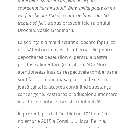
oamenilor. Să facem un plan de acțiuni,
coordonat între instituții. Bine, inițial poate că nu
vor fi încheiate 100 de contracte lunar, dar 50
trebuie să fie”,
a spus președintele raionului
Drochia, Vasile Grădinaru.
La ședință s-a mai discutat și despre faptul că
unii săteni nu folosesc tomberoanele pentru
depozitarea deșeurilor, ci pentru a păstra
produse alimentare (murături). ADR Nord
atenționează însă că respectivele tomberoane
sunt fabricate din masă plastică de cea mai
joasă calitate, acestea conținând substanțe
cancerigene. Păstrarea produselor alimentare
în astfel de pubele este strict interzisă!
În prezent, potrivit Deciziei nr. 10/1 din 10
noiembrie 2015 a Consiliului local Pelinia,