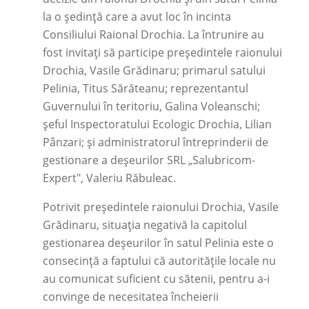
la o ședință care a avut loc în incinta
Consiliului Raional Drochia. La întrunire au
fost invitați să participe președintele raionului
Drochia, Vasile Grădinaru; primarul satului
Pelinia, Titus Sărăteanu; reprezentantul
Guvernului în teritoriu, Galina Voleanschi;
șeful Inspectoratului Ecologic Drochia, Lilian
Pânzari; și administratorul întreprinderii de
gestionare a deșeurilor SRL „Salubricom-
Expert", Valeriu Răbuleac.
Potrivit președintele raionului Drochia, Vasile
Grădinaru, situația negativă la capitolul
gestionarea deșeurilor în satul Pelinia este o
consecință a faptului că autoritățile locale nu
au comunicat suficient cu sătenii, pentru a-i
convinge de necesitatea încheierii