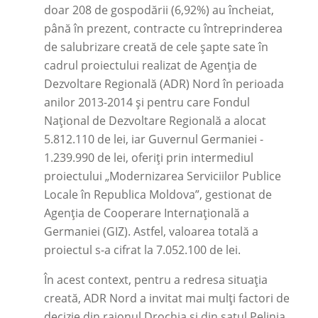
doar 208 de gospodării (6,92%) au încheiat,
până în prezent, contracte cu întreprinderea
de salubrizare creată de cele șapte sate în
cadrul proiectului realizat de Agenția de
Dezvoltare Regională (ADR) Nord în perioada
anilor 2013-2014 și pentru care Fondul
Național de Dezvoltare Regională a alocat
5.812.110 de lei, iar Guvernul Germaniei -
1.239.990 de lei, oferiți prin intermediul
proiectului „Modernizarea Serviciilor Publice
Locale în Republica Moldova”, gestionat de
Agenția de Cooperare Internațională a
Germaniei (GIZ). Astfel, valoarea totală a
proiectul s-a cifrat la 7.052.100 de lei.
În acest context, pentru a redresa situația
creată, ADR Nord a invitat mai mulți factori de
decizie din raionul Drochia și din satul Pelinia