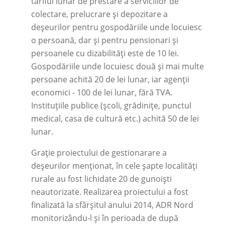
tariful lunar de prestare a serviciilor de
colectare, prelucrare și depozitare a
deșeurilor pentru gospodăriile unde locuiesc
o persoană, dar și pentru pensionari și
persoanele cu dizabilități este de 10 lei.
Gospodăriile unde locuiesc două și mai multe
persoane achită 20 de lei lunar, iar agenții
economici - 100 de lei lunar, fără TVA.
Instituțiile publice (școli, grădinițe, punctul
medical, casa de cultură etc.) achită 50 de lei
lunar.
Grație proiectului de gestionarare a
deșeurilor menționat, în cele șapte localități
rurale au fost lichidate 20 de gunoiști
neautorizate. Realizarea proiectului a fost
finalizată la sfârșitul anului 2014, ADR Nord
monitorizându-l și în perioada de după