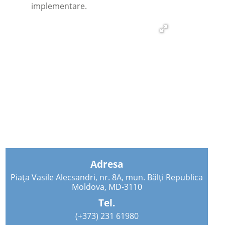
implementare.
Adresa
Piața Vasile Alecsandri, nr. 8A, mun. Bălți Republica
Moldova, MD-3110
Tel.
(+373) 231 61980