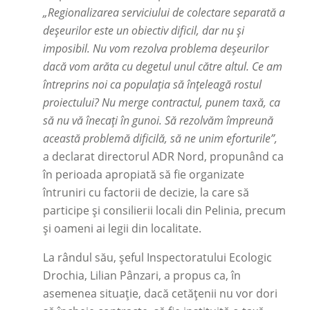
„Regionalizarea serviciului de colectare separată a
deșeurilor este un obiectiv dificil, dar nu și
imposibil. Nu vom rezolva problema deșeurilor
dacă vom arăta cu degetul unul către altul. Ce am
întreprins noi ca populația să înțeleagă rostul
proiectului? Nu merge contractul, punem taxă, ca
să nu vă înecați în gunoi. Să rezolvăm împreună
această problemă dificilă, să ne unim eforturile”,
a declarat directorul ADR Nord, propunând ca
în perioada apropiată să fie organizate
întruniri cu factorii de decizie, la care să
participe și consilierii locali din Pelinia, precum
și oameni ai legii din localitate.
La rândul său, șeful Inspectoratului Ecologic
Drochia, Lilian Pânzari, a propus ca, în
asemenea situație, dacă cetățenii nu vor dori