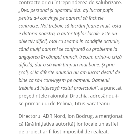
contractelor cu întreprinderea de salubrizare.
„Dvs. personal și aparatul dvs. ați lucrat puțin
pentru a-i convinge pe oameni să încheie
contracte. Noi trebuie să lucrăm foarte mult, asta
e datoria noastră, a autorităților locale. Este un
obiectiv dificil, mai cu seamă în condițile actuale,
când mulți oameni se confruntă cu probleme la
angajarea în câmpul muncii, trecem printr-o criză
dificilă, dar o să vină timpuri mai bune. Și prin
școli, și la diferite adunări nu am lucrat destul de
bine ca să-i convingem pe oameni. Oamenii
trebuie să înțeleagă rostul proiectului”
, a punctat
președintele raionului Drochia, adresându-i-
se primarului de Pelinia, Titus Sărăteanu.
Directorul ADR Nord, Ion Bodrug, a menționat
că fără inițiativa autorităților locale un astfel
de proiect ar fi fost imposibil de realizat.