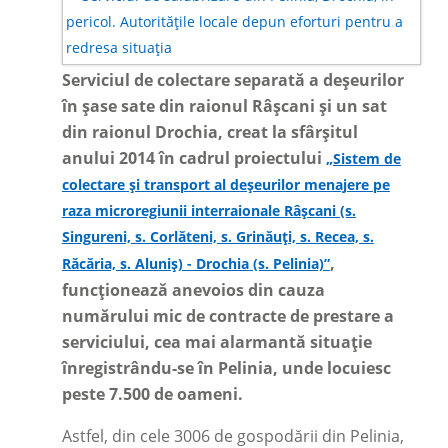
Serviciul de colectare separată a deșeurilor
în șase sate din raionul Râșcani și un sat
din raionul Drochia, creat la sfârșitul
anului 2014 în cadrul proiectului
„Sistem de
colectare și transport al deșeurilor menajere pe
raza microregiunii interraionale Râșcani (s.
Singureni, s. Corlăteni, s. Grinăuți, s. Recea, s.
,
Răcăria, s. Aluniș) - Drochia (s. Pelinia)”
funcționează anevoios din cauza
numărului mic de contracte de prestare a
serviciului, cea mai alarmantă situație
înregistrându-se în Pelinia, unde locuiesc
peste 7.500 de oameni.
Astfel, din cele 3006 de gospodării din Pelinia,