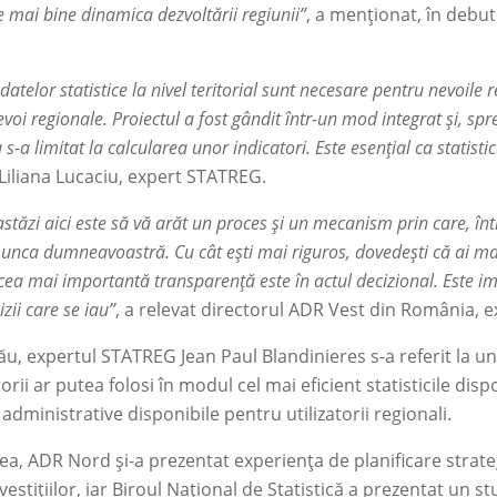
 mai bine dinamica dezvoltării regiunii”
, a menționat, în debu
datelor statistice la nivel teritorial sunt necesare pentru nevoile 
nevoi regionale. Proiectul a fost gândit într-un mod integrat și, s
nu s-a limitat la calcularea unor indicatori. Este esențial ca stati
iliana Lucaciu, expert STATREG.
stăzi aici este să vă arăt un proces și un mecanism prin care, în
unca dumneavoastră. Cu cât ești mai riguros, dovedești că ai ma
 cea mai importantă transparență este în actul decizional. Este imp
zii care se iau”
, a relevat directorul ADR Vest din România,
ău, expertul STATREG Jean Paul Blandinieres s-a referit la un
torii ar putea folosi în modul cel mai eficient statisticile di
i administrative disponibile pentru utilizatorii regionali.
, ADR Nord și-a prezentat experiența de planificare strategi
investițiilor, iar Biroul Național de Statistică a prezentat un 