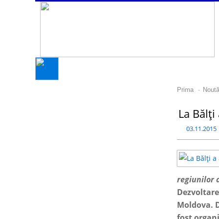
-
Prima
Noută
La Bălți
03.11.2015
regiunilor
Dezvoltare
Moldova.
D
fost organ