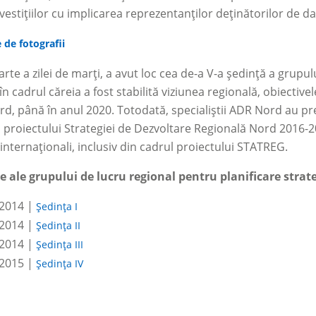
investițiilor cu implicarea reprezentanților deținătorilor de d
 de fotografii
arte a zilei de marţi, a avut loc cea de-a V-a şedinţă a grupul
n cadrul căreia a fost stabilită viziunea regională, obiective
rd, până în anul 2020. Totodată, specialiștii ADR Nord au pr
 proiectului Strategiei de Dezvoltare Regională Nord 2016-20
 internaţionali, inclusiv din cadrul proiectului STATREG.
ţe ale grupului de lucru regional pentru planificare strat
.2014 |
Ședința I
.2014 |
Ședința II
.2014 |
Ședința III
.2015 |
Ședința IV