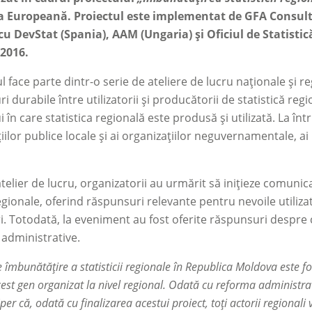
 Europeană. Proiectul este implementat de GFA Consultin
 DevStat (Spania), AAM (Ungaria) și Oficiul de Statistică
2016.
 face parte dintr-o serie de ateliere de lucru naționale și re
ri durabile între utilizatorii și producătorii de statistică r
 în care statistica regională este produsă și utilizată. La înt
ilor publice locale și ai organizațiilor neguvernamentale, ai 
atelier de lucru, organizatorii au urmărit să inițieze comunica
regionale, oferind răspunsuri relevante pentru nevoile utiliza
. Totodată, la eveniment au fost oferite răspunsuri despre c
i administrative.
e îmbunătățire a statisticii regionale în Republica Moldova este f
est gen organizat la nivel regional. Odată cu reforma administrat
er că, odată cu finalizarea acestui proiect, toți actorii regionali 