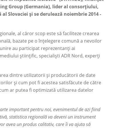
g Group (Germania), lider al consorțiului,
 al Slovaciei și se derulează noiembrie 2014 -
gionale, al căror scop este să faciliteze crearea
egională, bazate pe o înțelegere comună a nevoilor
runire au participat reprezentanți ai
mediului științific, specialiști ADR Nord, experți
rea dintre utilizatorii și producătorii de date
torilor și cum pot fi acestea satisfăcute de către
um ar putea fi optimizată utilizarea datelor
oarte important pentru noi, evenimentul de azi fiind
ivă, statistica regională va deveni un instrument
vor avea un produs calitativ, care îi va ajuta să