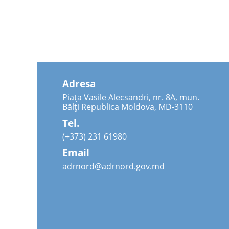
Adresa
Piața Vasile Alecsandri, nr. 8A, mun.
Bălți Republica Moldova, MD-3110
Tel.
(+373) 231 61980
Email
adrnord@adrnord.gov.md