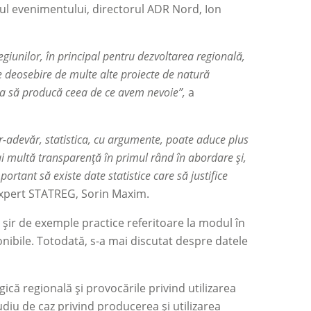
tul evenimentului, directorul ADR Nord, Ion
regiunilor, în principal pentru dezvoltarea regională,
pre deosebire de multe alte proiecte de natură
stica să producă ceea de ce avem nevoie”,
a
tr-adevăr, statistica, cu argumente, poate aduce plus
i multă transparență în primul rând în abordare și,
ortant să existe date statistice care să justifice
 expert STATREG, Sorin Maxim.
 șir de exemple practice referitoare la modul în
sponibile. Totodată, s-a mai discutat despre datele
că regională și provocările privind utilizarea
studiu de caz privind producerea și utilizarea