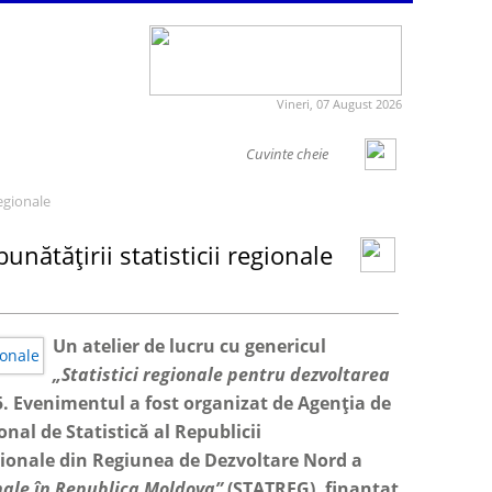
Vineri, 07 August 2026
regionale
unătățirii statisticii regionale
Un atelier de lucru cu genericul
„Statistici regionale pentru dezvoltarea
5. Evenimentul a fost organizat de Agenția de
al de Statistică al Republicii
regionale din Regiunea de Dezvoltare Nord a
nale în Republica Moldova”
(STATREG), finanțat