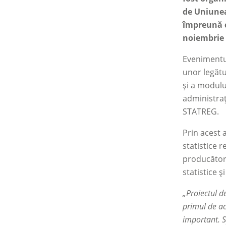
de Uniunea
împreună cu
noiembrie 
Evenimentul
unor legătu
și a modului
administrați
STATREG.
Prin acest 
statistice 
producători
statistice ș
„Proiectul d
primul de ac
important. Sp