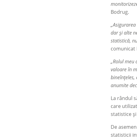
monitorizeze
Bodrug.
„Asigurarea 
dar și alte 
statistică, 
comunicat L
„Rolul meu a
valoare în m
bineînțeles,
anumite deci
La rândul s
care utiliza
statistice ș
De asemenea
statisticii 