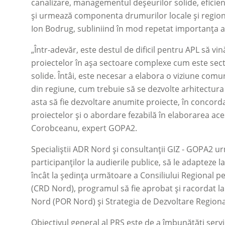
canalizare, managementul deșeurilor solide, eficienț
și urmează componenta drumurilor locale și region
Ion Bodrug, subliniind în mod repetat importanța 
„Într-adevăr, este destul de dificil pentru APL să v
proiectelor în așa sectoare complexe cum este se
solide. Întâi, este necesar a elabora o viziune comu
din regiune, cum trebuie să se dezvolte arhitectur
asta să fie dezvoltare anumite proiecte, în concor
proiectelor și o abordare fezabilă în elaborarea aces
Corobceanu, expert GOPA2.
Specialiștii ADR Nord și consultanții GIZ - GOPA2 
participanților la audierile publice, să le adapteze l
încât la ședința următoare a Consiliului Regional 
(CRD Nord), programul să fie aprobat și racordat l
Nord (POR Nord) și Strategia de Dezvoltare Region
Obiectivul general al PRS este de a îmbunătăți servi