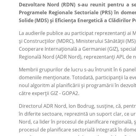
Dezvoltare Nord (RDN) s-au reunit pentru a se
Programele Regionale Sectoriale (PRS) în dom
Solide (MDS) și Eficiența Energetică a Clădirilor P
La audierile publice au participat reprezentanți ai M
și Construcțiilor (MDRC), Ministerului Sănătății (MS)
Cooperare Internațională a Germaniei (GIZ), special
Regională Nord (ADR Nord), reprezentanți APL de nivel
Membrii grupurilor de lucru s-au întrunit în 6 pane
domeniile menționate. Totodată, participanții la e
noul algoritm al planificării și programării în dezvo
către experții GIZ - GOPA2.
Directorul ADR Nord, Ion Bodrug, susține, că, pent
în diferite sectoare, reprezintă un suport clar, ce 
Nord, ca lider în procesul de planificare regională, ș
procesul de planificare sectorială integrată în domen